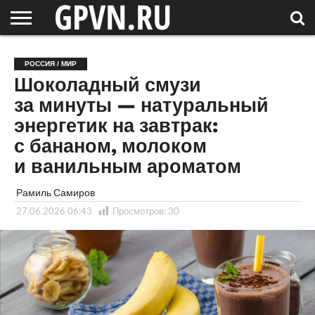
НОВГОРОДСКАЯ
ОБЛАСТЬ
НОВОСТИ
РОССИЯ
СПЕЦПРОЕКТЫ
БЛОГ
СТАТЬИ
ФОТОРЕПОРТАЖИ
ИНТЕРВЬЮ
ОБЪЕКТЫ
ПОДБОРКИ
РОССИЯ / МИР
СОСЕДЕЙ
/ МИР
Шоколадный смузи
за минуты — натуральный
энергетик на завтрак:
с бананом, молоком
и ванильным ароматом
Рамиль Самиров
27.06.2026 06:43
Просмотров:
30