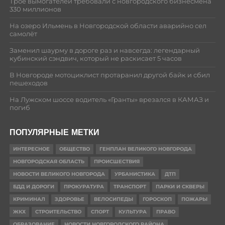
Трое вымогателей требовали с новгородского бизнесмена
330 миллионов
На озеро Ильмень в Новгородской области аварийно сел
самолёт
Заменил шаурму в дороге раз и навсегда: легендарный
кубинский сэндвич, который не раскисает 5 часов
В Новгороде мотоциклист протаранил другой байк и сбил
пешеходов
На Лужском шоссе водитель «Гранты» врезался в КАМАЗ и
погиб
ПОПУЛЯРНЫЕ МЕТКИ
ИНТЕРЕСНОЕ
ОБЩЕСТВО
ГЕНПЛАН ВЕЛИКОГО НОВГОРОДА
НОВГОРОДСКАЯ ОБЛАСТЬ
ПРОИСШЕСТВИЯ
НОВОСТИ ВЕЛИКОГО НОВГОРОДА
УРБАНИСТИКА
ДТП
БДД И ДОРОГИ
ПРОКУРАТУРА
ТРАНСПОРТ
ПАРКИ И СКВЕРЫ
КРИМИНАЛ
ЗДОРОВЬЕ
ВЕЛОСИПЕДЫ
ГОРОСКОП
ПОЖАРЫ
ЖКХ
СТРОИТЕЛЬСТВО
СПОРТ
КУЛЬТУРА
ПРАВО
ОБРАЗОВАНИЕ
НОВОСТИ НОВГОРОДСКОГО РАЙОНА