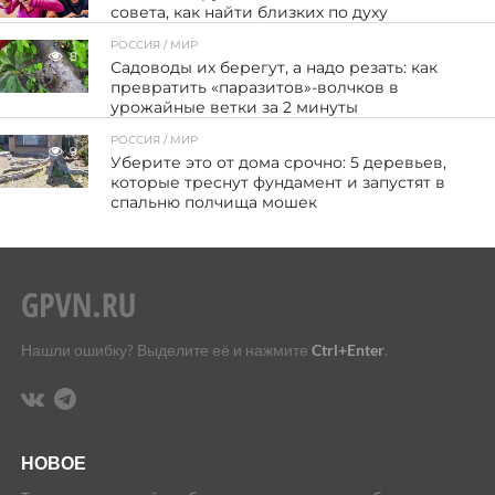
совета, как найти близких по духу
РОССИЯ / МИР
8
Садоводы их берегут, а надо резать: как
превратить «паразитов»-волчков в
урожайные ветки за 2 минуты
РОССИЯ / МИР
9
Уберите это от дома срочно: 5 деревьев,
которые треснут фундамент и запустят в
спальню полчища мошек
Нашли ошибку? Выделите её и нажмите
Ctrl+Enter
.
НОВОЕ