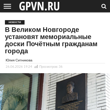
НОВГОРОДСКАЯ
ОБЛАСТЬ
НОВОСТИ
РОССИЯ
СПЕЦПРОЕКТЫ
БЛОГ
СТАТЬИ
ФОТОРЕПОРТАЖИ
ИНТЕРВЬЮ
ОБЪЕКТЫ
ПОДБОРКИ
НОВОСТИ
СОСЕДЕЙ
/ МИР
В Великом Новгороде
установят мемориальные
доски Почётным гражданам
города
Юлия Ситникова
26.06.2026 19:24
Просмотров:
36