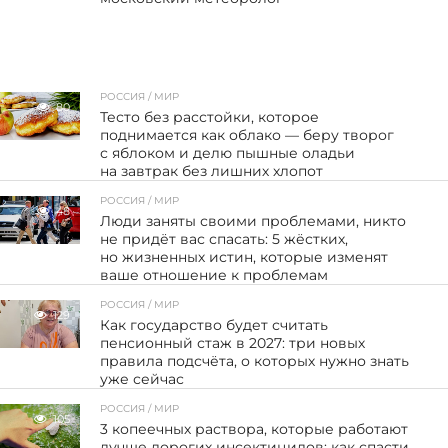
РОССИЯ / МИР
80
Тесто без расстойки, которое
поднимается как облако — беру творог
с яблоком и делю пышные оладьи
на завтрак без лишних хлопот
РОССИЯ / МИР
48
Люди заняты своими проблемами, никто
не придёт вас спасать: 5 жёстких,
но жизненных истин, которые изменят
ваше отношение к проблемам
РОССИЯ / МИР
129
Как государство будет считать
пенсионный стаж в 2027: три новых
правила подсчёта, о которых нужно знать
уже сейчас
РОССИЯ / МИР
105
3 копеечных раствора, которые работают
лучше дорогих инсектицидов: как спасти