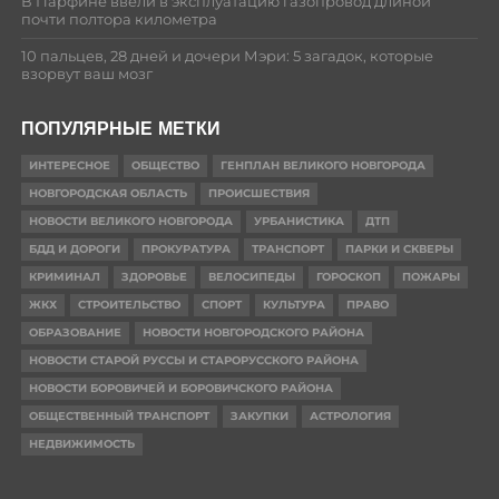
В Парфине ввели в эксплуатацию газопровод длиной
почти полтора километра
10 пальцев, 28 дней и дочери Мэри: 5 загадок, которые
взорвут ваш мозг
ПОПУЛЯРНЫЕ МЕТКИ
ИНТЕРЕСНОЕ
ОБЩЕСТВО
ГЕНПЛАН ВЕЛИКОГО НОВГОРОДА
НОВГОРОДСКАЯ ОБЛАСТЬ
ПРОИСШЕСТВИЯ
НОВОСТИ ВЕЛИКОГО НОВГОРОДА
УРБАНИСТИКА
ДТП
БДД И ДОРОГИ
ПРОКУРАТУРА
ТРАНСПОРТ
ПАРКИ И СКВЕРЫ
КРИМИНАЛ
ЗДОРОВЬЕ
ВЕЛОСИПЕДЫ
ГОРОСКОП
ПОЖАРЫ
ЖКХ
СТРОИТЕЛЬСТВО
СПОРТ
КУЛЬТУРА
ПРАВО
ОБРАЗОВАНИЕ
НОВОСТИ НОВГОРОДСКОГО РАЙОНА
НОВОСТИ СТАРОЙ РУССЫ И СТАРОРУССКОГО РАЙОНА
НОВОСТИ БОРОВИЧЕЙ И БОРОВИЧСКОГО РАЙОНА
ОБЩЕСТВЕННЫЙ ТРАНСПОРТ
ЗАКУПКИ
АСТРОЛОГИЯ
НЕДВИЖИМОСТЬ