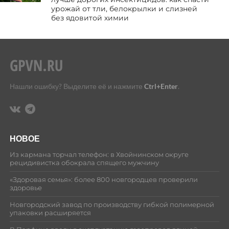
урожай от тли, белокрылки и слизней
без ядовитой химии
Нашли ошибку? Выделите её и нажмите
Ctrl+Enter
.
НОВОЕ
Из кармана торчал телефон: в Хвойнинском округе
рецидивистка обокрала спящего мужчину
«Здоровая семья»: более 800 новгородцев проверили
здоровье
Новгородский завод по производству гибкой полимерной
упаковки расширяется