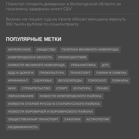
Помогал готовить диверсии: в Вологодской области за
госизмену задержан агент СБУ
Бизнес не пошёл: суд на Урале обязал женщину вернуть
350 тысяч рублей по соцконтракту
ПОПУЛЯРНЫЕ МЕТКИ
ИНТЕРЕСНОЕ
ОБЩЕСТВО
ГЕНПЛАН ВЕЛИКОГО НОВГОРОДА
НОВГОРОДСКАЯ ОБЛАСТЬ
ПРОИСШЕСТВИЯ
НОВОСТИ ВЕЛИКОГО НОВГОРОДА
УРБАНИСТИКА
ДТП
БДД И ДОРОГИ
ПРОКУРАТУРА
ТРАНСПОРТ
ПАРКИ И СКВЕРЫ
КРИМИНАЛ
ЗДОРОВЬЕ
ВЕЛОСИПЕДЫ
ГОРОСКОП
ПОЖАРЫ
ЖКХ
СТРОИТЕЛЬСТВО
СПОРТ
КУЛЬТУРА
ПРАВО
ОБРАЗОВАНИЕ
НОВОСТИ НОВГОРОДСКОГО РАЙОНА
НОВОСТИ СТАРОЙ РУССЫ И СТАРОРУССКОГО РАЙОНА
НОВОСТИ БОРОВИЧЕЙ И БОРОВИЧСКОГО РАЙОНА
ОБЩЕСТВЕННЫЙ ТРАНСПОРТ
ЗАКУПКИ
АСТРОЛОГИЯ
НЕДВИЖИМОСТЬ