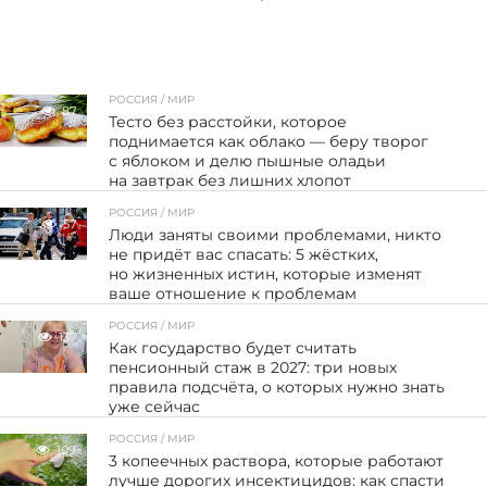
РОССИЯ / МИР
87
Тесто без расстойки, которое
поднимается как облако — беру творог
с яблоком и делю пышные оладьи
на завтрак без лишних хлопот
РОССИЯ / МИР
57
Люди заняты своими проблемами, никто
не придёт вас спасать: 5 жёстких,
но жизненных истин, которые изменят
ваше отношение к проблемам
РОССИЯ / МИР
137
Как государство будет считать
пенсионный стаж в 2027: три новых
правила подсчёта, о которых нужно знать
уже сейчас
РОССИЯ / МИР
109
3 копеечных раствора, которые работают
лучше дорогих инсектицидов: как спасти