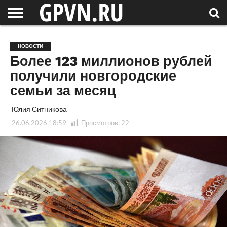
НОВГОРОДСКАЯ
ОБЛАСТЬ
НОВОСТИ
РОССИЯ
СПЕЦПРОЕКТЫ
БЛОГ
СТАТЬИ
ФОТОРЕПОРТАЖИ
ИНТЕРВЬЮ
ОБЪЕКТЫ
ПОДБОРКИ
НОВОСТИ
СОСЕДЕЙ
/ МИР
Более 123 миллионов рублей
получили новгородские
семьи за месяц
Юлия Ситникова
26.06.2026 18:59
Просмотров:
22