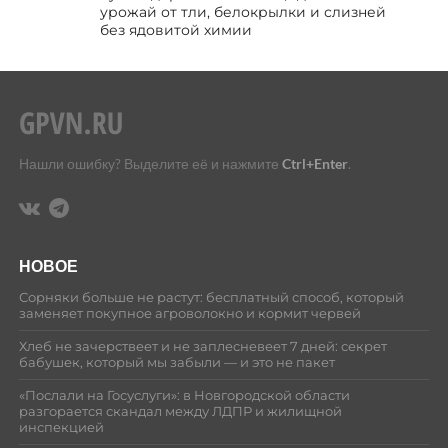
урожай от тли, белокрылки и слизней
без ядовитой химии
Нашли ошибку? Выделите её и нажмите
Ctrl+Enter
.
НОВОЕ
Сорняки больше не растут: бесплатный способ, который
заменяет покупное агроволокно и кормит червей
Хлеб не зачерствеет и не заплесневеет 7 дней: секрет
бабушек, который мы забыли — и это не пакет
«Послали на Госуслуги»: в Новгородской области
разгорается скандал между ЛДПР и жилищной
инспекцией