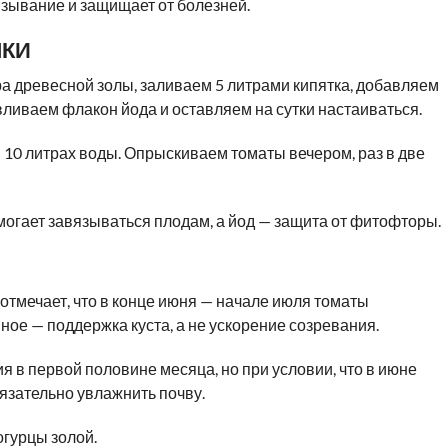
язывание и защищает от болезней.
МКИ
а древесной золы, заливаем 5 литрами кипятка, добавляем
 вливаем флакон йода и оставляем на сутки настаиваться.
 10 литрах воды. Опрыскиваем томаты вечером, раз в две
могает завязываться плодам, а йод — защита от фитофторы.
отмечает, что в конце июня — начале июля томаты
ое — поддержка куста, а не ускорение созревания.
я в первой половине месяца, но при условии, что в июне
язательно увлажнить почву.
огурцы золой.