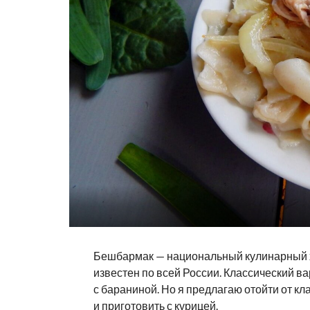
Бешбармак — национальный кулинарный х
известен по всей России. Классический в
с бараниной. Но я предлагаю отойти от кл
и приготовить с курицей.