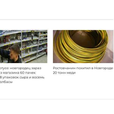
туоз: новгородец зараз
Ростовчанин похитил в Новгороде
з магазина 60 пачек
20 тонн меди
18 упаковок сыра и восемь
колбасы