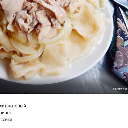
PINTEREST
ит, который
ариант —
ассики