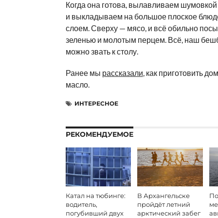
Когда она готова, вылавливаем шумовкой
и выкладываем на большое плоское блю
слоем. Сверху — мясо, и всё обильно пос
зеленью и молотым перцем. Всё, наш бешб
можно звать к столу.
Ранее мы
рассказали
, как приготовить д
масло.
ИНТЕРЕСНОЕ
РЕКОМЕНДУЕМОЕ
Катал на тюбинге:
В Архангельске
По
водитель,
пройдёт летний
ме
погубивший двух
арктический забег
ав