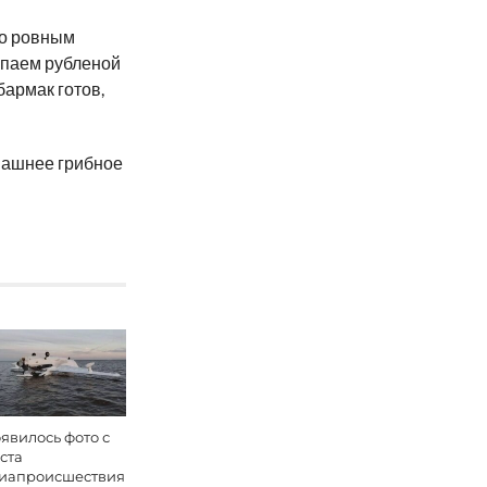
до ровным
ыпаем рубленой
армак готов,
омашнее грибное
явилось фото с
ста
иапроисшествия