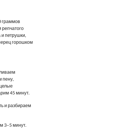
0 граммов
и репчатого
 и петрушки,
 перец горошком
аливаем
 пену,
 целые
арим 45 минут.
ть и разбираем
м 3–5 минут.