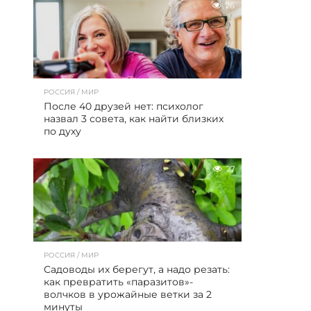
26
РОССИЯ / МИР
После 40 друзей нет: психолог
назвал 3 совета, как найти близких
по духу
27
РОССИЯ / МИР
Садоводы их берегут, а надо резать:
как превратить «паразитов»-
волчков в урожайные ветки за 2
минуты