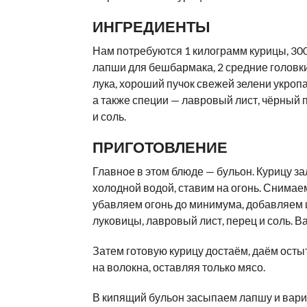
ИНГРЕДИЕНТЫ
Нам потребуются 1 килограмм курицы, 30
лапши для бешбармака, 2 средние головк
лука, хороший пучок свежей зелени укропа
а также специи — лавровый лист, чёрный
и соль.
ПРИГОТОВЛЕНИЕ
Главное в этом блюде — бульон. Курицу з
холодной водой, ставим на огонь. Снимаем
убавляем огонь до минимума, добавляем
луковицы, лавровый лист, перец и соль. В
Затем готовую курицу достаём, даём осты
на волокна, оставляя только мясо.
В кипящий бульон засыпаем лапшу и вари