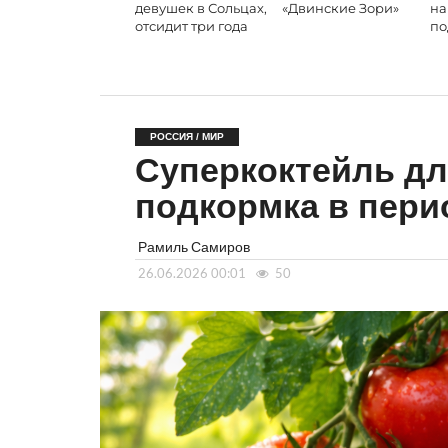
девушек в Сольцах,
«Двинские Зори»
на
отсидит три года
по
РОССИЯ / МИР
Суперкоктейль дл
подкормка в пери
Рамиль Самиров
26.06.2026 00:01
50