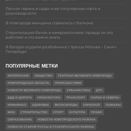
Лесная герань в садах и её популярные сорта и
разновидности
В Новгороде женщина сорвалась с балкона
Стерилизация банок в микроволновке: правда ли это
работает и что важно знать
В Валдае осудили разбойника с трассы Москва – Санкт-
Петербург
ПОПУЛЯРНЫЕ МЕТКИ
ИНТЕРЕСНОЕ
ОБЩЕСТВО
ГЕНПЛАН ВЕЛИКОГО НОВГОРОДА
НОВГОРОДСКАЯ ОБЛАСТЬ
ПРОИСШЕСТВИЯ
НОВОСТИ ВЕЛИКОГО НОВГОРОДА
УРБАНИСТИКА
ДТП
БДД И ДОРОГИ
ПРОКУРАТУРА
ТРАНСПОРТ
ПАРКИ И СКВЕРЫ
КРИМИНАЛ
ЗДОРОВЬЕ
ВЕЛОСИПЕДЫ
ГОРОСКОП
ПОЖАРЫ
ЖКХ
СТРОИТЕЛЬСТВО
СПОРТ
КУЛЬТУРА
ПРАВО
ОБРАЗОВАНИЕ
НОВОСТИ НОВГОРОДСКОГО РАЙОНА
НОВОСТИ СТАРОЙ РУССЫ И СТАРОРУССКОГО РАЙОНА