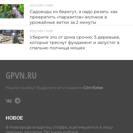
РОССИЯ / МИР
51
Садоводы их берегут, а надо резать: как
превратить «паразитов»-волчков в
урожайные ветки за 2 минуты
РОССИЯ / МИР
33
Уберите это от дома срочно: 5 деревьев,
которые треснут фундамент и запустят в
спальню полчища мошек
Нашли ошибку? Выделите её и нажмите
Ctrl+Enter
.
НОВОЕ
В Новгороде владелец стаффа, вцепившегося в лицо
девочке, заплатит 250 тысяч рублей