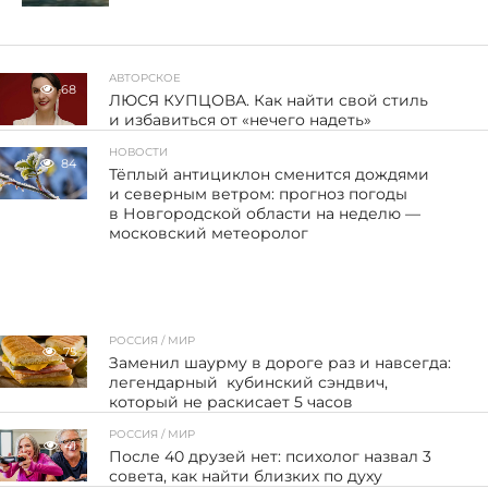
АВТОРСКОЕ
68
ЛЮСЯ КУПЦОВА. Как найти свой стиль
и избавиться от «нечего надеть»
НОВОСТИ
84
Тёплый антициклон сменится дождями
и северным ветром: прогноз погоды
в Новгородской области на неделю —
московский метеоролог
РОССИЯ / МИР
75
Заменил шаурму в дороге раз и навсегда:
легендарный кубинский сэндвич,
который не раскисает 5 часов
РОССИЯ / МИР
41
После 40 друзей нет: психолог назвал 3
совета, как найти близких по духу