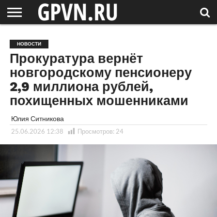
НОВГОРОДСКАЯ
ОБЛАСТЬ
НОВОСТИ
РОССИЯ
СПЕЦПРОЕКТЫ
БЛОГ
СТАТЬИ
ФОТОРЕПОРТАЖИ
ИНТЕРВЬЮ
ОБЪЕКТЫ
ПОДБОРКИ
НОВОСТИ
СОСЕДЕЙ
/ МИР
Прокуратура вернёт
новгородскому пенсионеру
2,9 миллиона рублей,
похищенных мошенниками
Юлия Ситникова
25.06.2026 12:38
Просмотров:
24