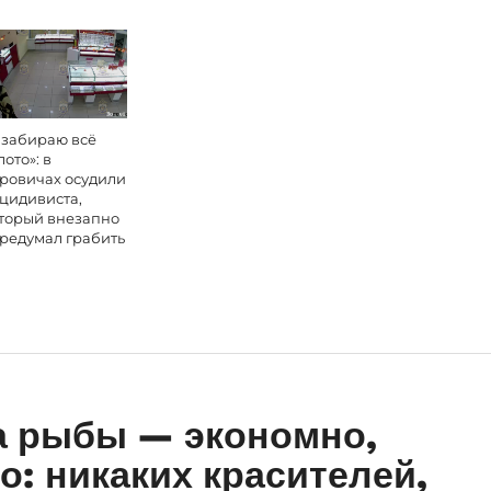
 забираю всё
лото»: в
ровичах осудили
цидивиста,
торый внезапно
редумал грабить
а рыбы — экономно,
о: никаких красителей,