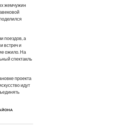
ных жемчужин
равековой
 поделился
и поездов, а
и встреч и
е ожило. На
ьный спектакль
ановке проекта
искусство идут
бъединять
РАЙОНА