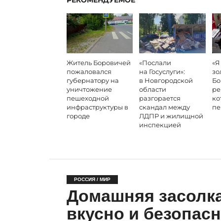
РЕКОМЕНДУЕМОЕ
Житель Боровичей
«Послали
«Я
пожаловался
на Госуслуги»:
зо
губернатору на
в Новгородской
Бо
уничтожение
области
ре
пешеходной
разгорается
ко
инфраструктуры в
скандал между
пе
городе
ЛДПР и жилищной
инспекцией
РОССИЯ / МИР
Домашняя засолк
вкусно и безопасн