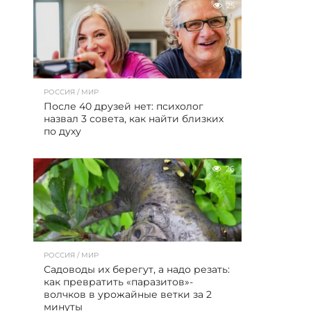
25
РОССИЯ / МИР
После 40 друзей нет: психолог
назвал 3 совета, как найти близких
по духу
26
РОССИЯ / МИР
Садоводы их берегут, а надо резать:
как превратить «паразитов»-
волчков в урожайные ветки за 2
минуты