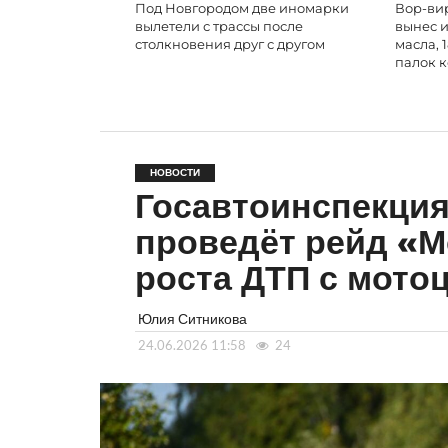
Под Новгородом две иномарки
Вор-вир
вылетели с трассы после
вынес и
столкновения друг с другом
масла, 
палок 
НОВОСТИ
Госавтоинспекция
проведёт рейд «М
роста ДТП с мото
Юлия Ситникова
24.06.2026 11:58
24