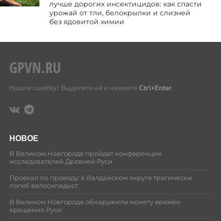
лучше дорогих инсектицидов: как спасти
урожай от тли, белокрылки и слизней
без ядовитой химии
Нашли ошибку? Выделите её и нажмите
Ctrl+Enter
.
НОВОЕ
В Великом Новгороде пройдёт конференция
исследователей Древней Руси
Проехал по проводу: в Валдайском округе трагически
погиб велосипедист
В Великом Новгороде обнаружили монету времён
крещения Руси