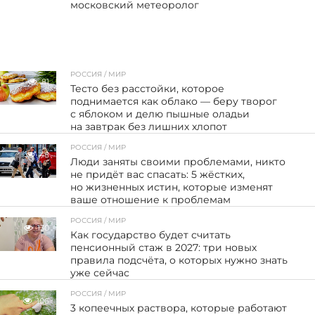
московский метеоролог
РОССИЯ / МИР
81
Тесто без расстойки, которое
поднимается как облако — беру творог
с яблоком и делю пышные оладьи
на завтрак без лишних хлопот
РОССИЯ / МИР
48
Люди заняты своими проблемами, никто
не придёт вас спасать: 5 жёстких,
но жизненных истин, которые изменят
ваше отношение к проблемам
РОССИЯ / МИР
130
Как государство будет считать
пенсионный стаж в 2027: три новых
правила подсчёта, о которых нужно знать
уже сейчас
РОССИЯ / МИР
106
3 копеечных раствора, которые работают