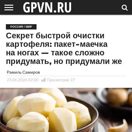
НОВГОРОДСКАЯ
ОБЛАСТЬ
НОВОСТИ
РОССИЯ
СПЕЦПРОЕКТЫ
БЛОГ
СТАТЬИ
ФОТОРЕПОРТАЖИ
ИНТЕРВЬЮ
ОБЪЕКТЫ
ПОДБОРКИ
РОССИЯ / МИР
СОСЕДЕЙ
/ МИР
Секрет быстрой очистки
картофеля: пакет-маечка
на ногах — такое сложно
придумать, но придумали же
Рамиль Самиров
23.06.2026 02:00
Просмотров:
27