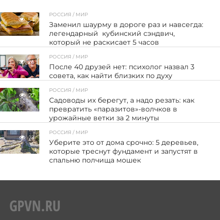
РОССИЯ / МИР
54
Заменил шаурму в дороге раз и навсегда:
легендарный кубинский сэндвич,
который не раскисает 5 часов
РОССИЯ / МИР
26
После 40 друзей нет: психолог назвал 3
совета, как найти близких по духу
РОССИЯ / МИР
27
Садоводы их берегут, а надо резать: как
превратить «паразитов»-волчков в
урожайные ветки за 2 минуты
РОССИЯ / МИР
23
Уберите это от дома срочно: 5 деревьев,
которые треснут фундамент и запустят в
спальню полчища мошек