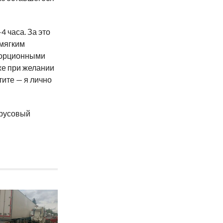
4 часа. За это
 мягким
порционными
же при желании
ите — я лично
трусовый