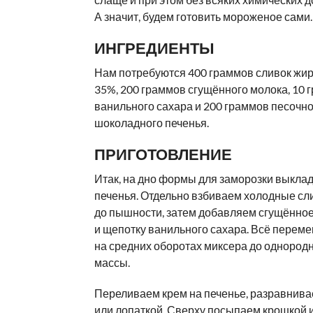
А значит, будем готовить мороженое сами.
ИНГРЕДИЕНТЫ
Нам потребуются 400 граммов сливок жи
35%, 200 граммов сгущённого молока, 10 
ванильного сахара и 200 граммов песочно
шоколадного печенья.
ПРИГОТОВЛЕНИЕ
Итак, на дно формы для заморозки выкла
печенья. Отдельно взбиваем холодные сл
до пышности, затем добавляем сгущённо
и щепотку ванильного сахара. Всё перем
на средних оборотах миксера до однородн
массы.
Переливаем крем на печенье, разравнив
или лопаткой. Сверху посыпаем крошкой 