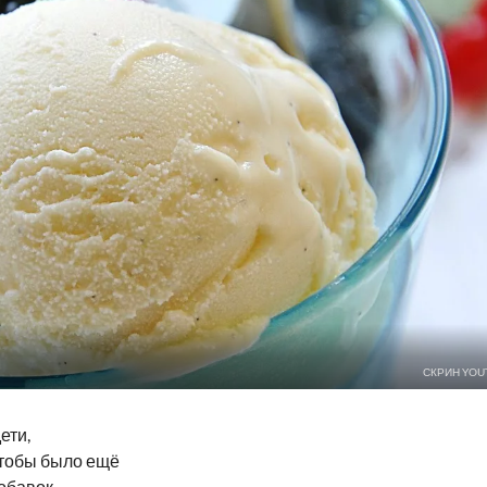
СКРИН YOU
ети,
чтобы было ещё
обавок.