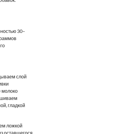
рностью 30–
граммов
го
дываем слой
ивки
е молоко
ешиваем
ой, гладкой
аем ложкой
из оставшегося