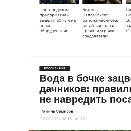
Новгородским
Житель
На
предприятиям
Валдайского
Но
выделят 30 млн на
района насиловал
об
новое
детей, совершал
за
оборудование
кражи и угрожал
«Г
следователю
РОССИЯ / МИР
Вода в бочке зацв
дачников: правил
не навредить пос
Рамиль Самиров
22.06.2026 08:18
32