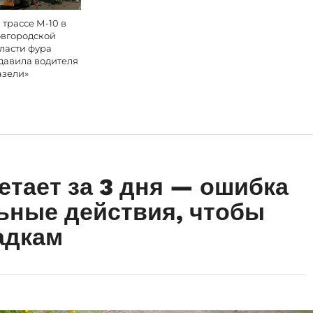
 трассе М-10 в
вгородской
ласти фура
давила водителя
азели»
етает за 3 дня — ошибка
ьные действия, чтобы
адкам