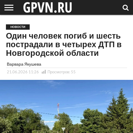
НОВГОРОДСКАЯ
ОБЛАСТЬ
НОВОСТИ
РОССИЯ
СПЕЦПРОЕКТЫ
БЛОГ
СТАТЬИ
ФОТОРЕПОРТАЖИ
ИНТЕРВЬЮ
ОБЪЕКТЫ
ПОДБОРКИ
НОВОСТИ
СОСЕДЕЙ
/ МИР
Один человек погиб и шесть
пострадали в четырех ДТП в
Новгородской области
Варвара Якушева
21.06.2026 11:26
Просмотров:
55