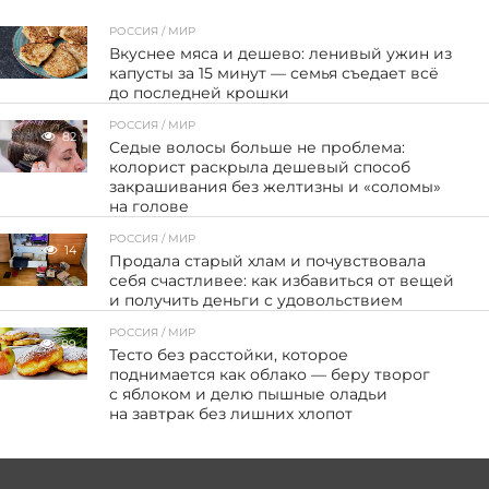
РОССИЯ / МИР
Вкуснее мяса и дешево: ленивый ужин из
капусты за 15 минут — семья съедает всё
до последней крошки
РОССИЯ / МИР
82
Седые волосы больше не проблема:
колорист раскрыла дешевый способ
закрашивания без желтизны и «соломы»
на голове
РОССИЯ / МИР
14
Продала старый хлам и почувствовала
себя счастливее: как избавиться от вещей
и получить деньги с удовольствием
РОССИЯ / МИР
89
Тесто без расстойки, которое
поднимается как облако — беру творог
с яблоком и делю пышные оладьи
на завтрак без лишних хлопот