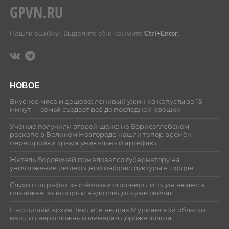
Нашли ошибку? Выделите её и нажмите
Ctrl+Enter
.
НОВОЕ
Вкуснее мяса и дешево: ленивый ужин из капусты за 15
минут — семья съедает всё до последней крошки
Ученые получили второй шанс: на Борисоглебском
раскопе в Великом Новгороде нашли топор времён
перестройки храма уникальный артефакт
Житель Боровичей пожаловался губернатору на
уничтожение пешеходной инфраструктуры в городе
Слухи о штрафах за счётчики опровергли: один нюанс в
платёжке, за которым надо следить уже сейчас
Настоящий архив Земли: в недрах Мурманской области
нашли сверхсложный минерал дороже золота