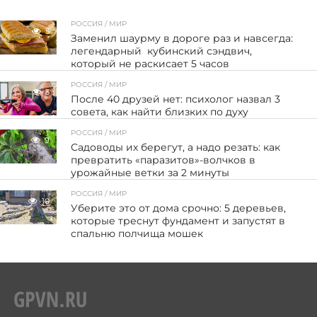
РОССИЯ / МИР
5
Заменил шаурму в дороге раз и навсегда:
легендарный кубинский сэндвич,
который не раскисает 5 часов
РОССИЯ / МИР
3
После 40 друзей нет: психолог назвал 3
совета, как найти близких по духу
РОССИЯ / МИР
9
Садоводы их берегут, а надо резать: как
превратить «паразитов»-волчков в
урожайные ветки за 2 минуты
РОССИЯ / МИР
10
Уберите это от дома срочно: 5 деревьев,
которые треснут фундамент и запустят в
спальню полчища мошек