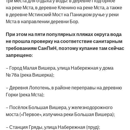
три места для отдыха у воды: в деревне Подгорное
на реке Мста, в деревне Кленино на реке Мста, а также
в деревне Мстинский Мост на Паницком ручье у реки
Мста в направлении деревни Бор.
При этом на пяти популярных пляжах округа вода
не прошла проверку на соответствие санитарным
требованиям СанПиН, поэтому купание там сейчас
запрещено:
– Город Малая Вишера, улица Набережная у дома
№ 78а (река Вишерка);
– Деревня Лопотень, в районе переправы на деревню
Горки (река Мста);
– Посёлок Большая Вишера, у железнодорожного
моста («Первое», излучина реки Большая Вишера);
– Станция Гряды, улица Набережная (пруд);