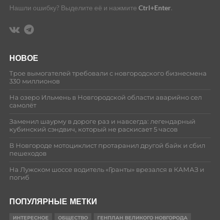
Нашли ошибку? Выделите её и нажмите
Ctrl+Enter
.
НОВОЕ
Трое вымогателей требовали с новгородского бизнесмена
330 миллионов
На озеро Ильмень в Новгородской области аварийно сел
самолёт
Заменил шаурму в дороге раз и навсегда: легендарный
кубинский сэндвич, который не раскисает 5 часов
В Новгороде мотоциклист протаранил другой байк и сбил
пешеходов
На Лужском шоссе водитель «Гранты» врезался в КАМАЗ и
погиб
ПОПУЛЯРНЫЕ МЕТКИ
ИНТЕРЕСНОЕ
ОБЩЕСТВО
ГЕНПЛАН ВЕЛИКОГО НОВГОРОДА