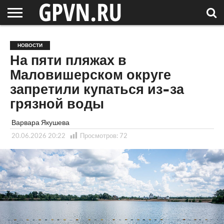
НОВГОРОДСКАЯ
ОБЛАСТЬ
НОВОСТИ
РОССИЯ
СПЕЦПРОЕКТЫ
БЛОГ
СТАТЬИ
ФОТОРЕПОРТАЖИ
ИНТЕРВЬЮ
ОБЪЕКТЫ
ПОДБОРКИ
НОВОСТИ
СОСЕДЕЙ
/ МИР
На пяти пляжах в
Маловишерском округе
запретили купаться из-за
грязной воды
Варвара Якушева
20.06.2026 20:22
Просмотров:
72