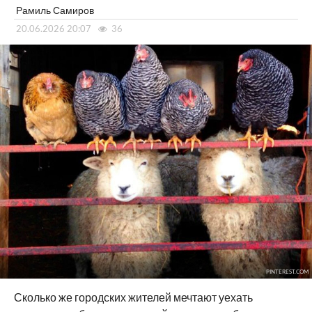
Рамиль Самиров
20.06.2026 20:07
36
PINTEREST.COM
Сколько же городских жителей мечтают уехать