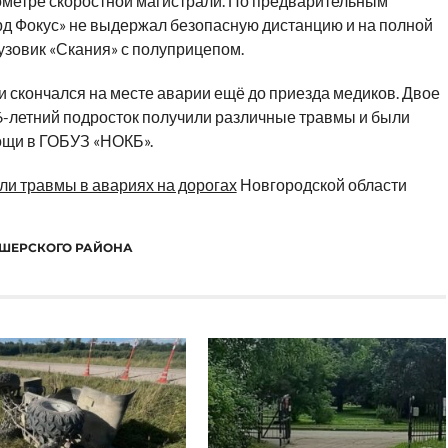
лометре скоростной магистрали. По предварительным
рд Фокус» не выдержал безопасную дистанцию и на полной
узовик «Скания» с полуприцепом.
 скончался на месте аварии ещё до приезда медиков. Двое
6-летний подросток получили различные травмы и были
ощи в ГОБУЗ «НОКБ».
ли травмы в авариях на дорогах
Новгородской области
ШЕРСКОГО РАЙОНА