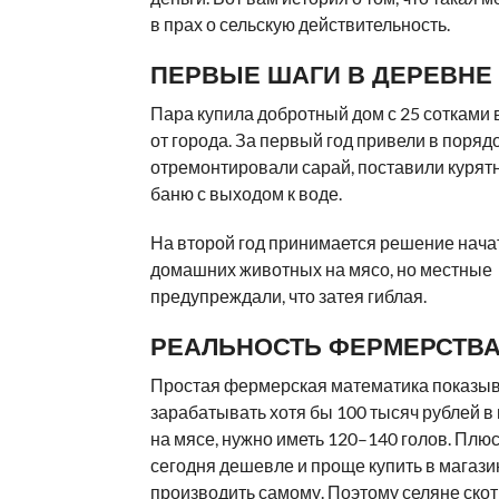
в прах о сельскую действительность.
ПЕРВЫЕ ШАГИ В ДЕРЕВНЕ
Пара купила добротный дом с 25 сотками 
от города. За первый год привели в поряд
отремонтировали сарай, поставили курятн
баню с выходом к воде.
На второй год принимается решение нача
домашних животных на мясо, но местные
предупреждали, что затея гиблая.
РЕАЛЬНОСТЬ ФЕРМЕРСТВ
Простая фермерская математика показыв
зарабатывать хотя бы 100 тысяч рублей в
на мясе, нужно иметь 120–140 голов. Плюс
сегодня дешевле и проще купить в магази
производить самому. Поэтому селяне ско