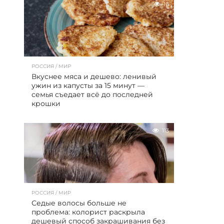
16
РОССИЯ / МИР
Вкуснее мяса и дешево: ленивый
ужин из капусты за 15 минут —
семья съедает всё до последней
крошки
113
РОССИЯ / МИР
Седые волосы больше не
проблема: колорист раскрыла
дешевый способ закрашивания без