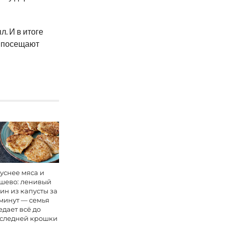
л. И в итоге
ю посещают
уснее мяса и
шево: ленивый
ин из капусты за
 минут — семья
едает всё до
следней крошки