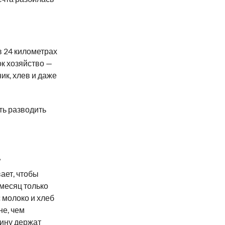
в 24 километрах
ок хозяйство —
ик, хлев и даже
ть разводить
А
ает, чтобы
 месяц только
 молоко и хлеб
не, чем
тину держат