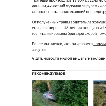
Трагедия произошла в 13:30 на 512-м ки
данным, 42-летний мужчина за рулём «Фо
скорости протаранил ехавший впереди гр
От полученных травм водитель легковушки
его пассажиров — 46-летняя женщина и 1
госпитализированы бригадой скорой пом
Ранее мы писали, что три человека
получи
за сутки.
ДТП
,
НОВОСТИ МАЛОЙ ВИШЕРЫ И МАЛОВИ
РЕКОМЕНДУЕМОЕ