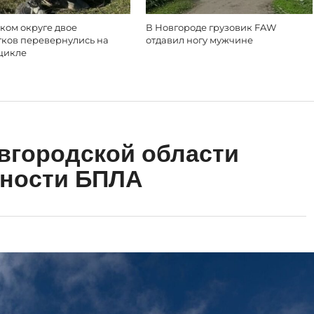
ком округе двое
В Новгороде грузовик FAW
тков перевернулись на
отдавил ногу мужчине
цикле
вгородской области
сности БПЛА