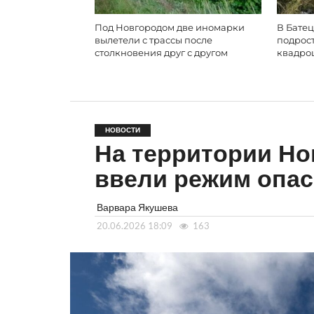
Под Новгородом две иномарки
В Батец
вылетели с трассы после
подрос
столкновения друг с другом
квадро
НОВОСТИ
На территории Но
ввели режим опа
Варвара Якушева
20.06.2026 18:09
163