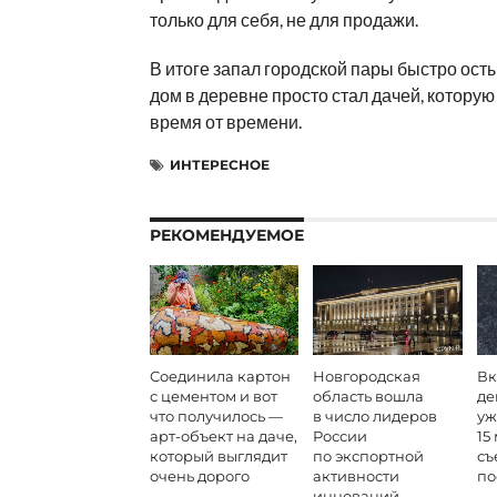
только для себя, не для продажи.
В итоге запал городской пары быстро осты
дом в деревне просто стал дачей, котору
время от времени.
ИНТЕРЕСНОЕ
РЕКОМЕНДУЕМОЕ
Соединила картон
Новгородская
Вк
с цементом и вот
область вошла
де
что получилось —
в число лидеров
уж
арт-объект на даче,
России
15
который выглядит
по экспортной
съ
очень дорого
активности
по
инноваций