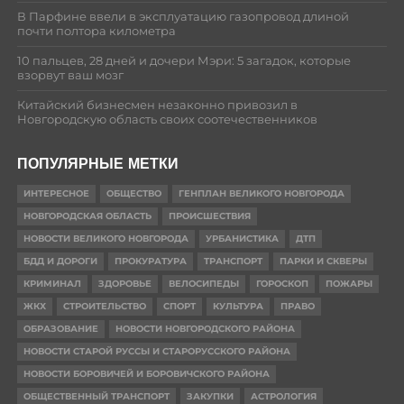
В Парфине ввели в эксплуатацию газопровод длиной
почти полтора километра
10 пальцев, 28 дней и дочери Мэри: 5 загадок, которые
взорвут ваш мозг
Китайский бизнесмен незаконно привозил в
Новгородскую область своих соотечественников
ПОПУЛЯРНЫЕ МЕТКИ
ИНТЕРЕСНОЕ
ОБЩЕСТВО
ГЕНПЛАН ВЕЛИКОГО НОВГОРОДА
НОВГОРОДСКАЯ ОБЛАСТЬ
ПРОИСШЕСТВИЯ
НОВОСТИ ВЕЛИКОГО НОВГОРОДА
УРБАНИСТИКА
ДТП
БДД И ДОРОГИ
ПРОКУРАТУРА
ТРАНСПОРТ
ПАРКИ И СКВЕРЫ
КРИМИНАЛ
ЗДОРОВЬЕ
ВЕЛОСИПЕДЫ
ГОРОСКОП
ПОЖАРЫ
ЖКХ
СТРОИТЕЛЬСТВО
СПОРТ
КУЛЬТУРА
ПРАВО
ОБРАЗОВАНИЕ
НОВОСТИ НОВГОРОДСКОГО РАЙОНА
НОВОСТИ СТАРОЙ РУССЫ И СТАРОРУССКОГО РАЙОНА
НОВОСТИ БОРОВИЧЕЙ И БОРОВИЧСКОГО РАЙОНА
ОБЩЕСТВЕННЫЙ ТРАНСПОРТ
ЗАКУПКИ
АСТРОЛОГИЯ