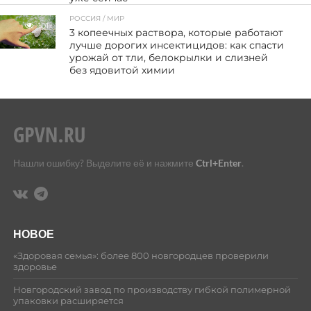
РОССИЯ / МИР
101
3 копеечных раствора, которые работают
лучше дорогих инсектицидов: как спасти
урожай от тли, белокрылки и слизней
без ядовитой химии
Нашли ошибку? Выделите её и нажмите
Ctrl+Enter
.
НОВОЕ
«Здоровая семья»: более 800 новгородцев проверили
здоровье
Новгородский завод по производству гибкой полимерной
упаковки расширяется