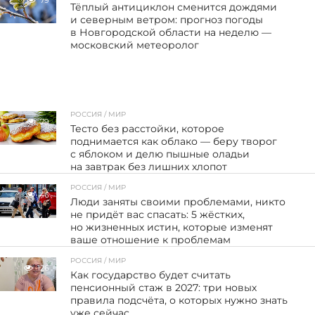
Тёплый антициклон сменится дождями
и северным ветром: прогноз погоды
в Новгородской области на неделю —
московский метеоролог
РОССИЯ / МИР
79
Тесто без расстойки, которое
поднимается как облако — беру творог
с яблоком и делю пышные оладьи
на завтрак без лишних хлопот
РОССИЯ / МИР
46
Люди заняты своими проблемами, никто
не придёт вас спасать: 5 жёстких,
но жизненных истин, которые изменят
ваше отношение к проблемам
РОССИЯ / МИР
126
Как государство будет считать
пенсионный стаж в 2027: три новых
правила подсчёта, о которых нужно знать
уже сейчас