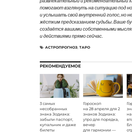
развлекательный и рекомендательный х
помогают взглянуть на ситуацию под н
и услышать свой внутренний голос, но н
жёстким предсказанием судьбы. Ваше б
создаётся вашими собственными мысля
и действиями прямо сейчас.
АСТРОПРОГНОЗ
,
ТАРО
РЕКОМЕНДУЕМОЕ
3 самых
Гороскоп
Го
несобранных
на 28 апреля для 2
зн
знака Зодиака:
знаков Зодиака:
на
забыли паспорт,
утро для порядка,
вт
купальник и даже
вечер
Бл
билеты
для гармонии —
от