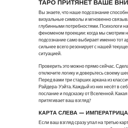
ТАРО ПРИТЯНЕТ ВАШЕ ВН
Вы знаете, что наше подсознание способн
визуальные символы и мгновенно связыв
глубинными потребностями. Психологи н
феноменом проекции: когда мы смотрим н
подсознание само выбирает именно тот а
сильнее всего резонирует с нашей текущ
ситуацией.
Проверить это можно прямо сейчас. Сдела
отключите логику и доверьтесь своему шес
Перед вами три старших аркана из класс
Райдера-Уэйта. Каждый из них несёт в се
послание и подсказку от Вселенной. Какая
притягивает ваш взгляд?
КАРТА СЛЕВА — ИМПЕРАТРИЦА
Если ваш взгляд сразу упал на третью карт