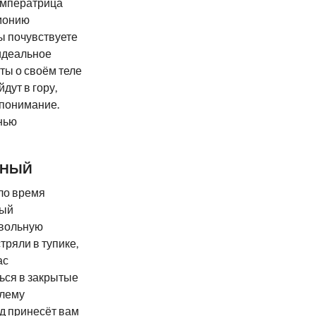
 Императрица
рмонию
ы почувствуете
идеальное
ты о своём теле
дут в гору,
опонимание.
нью
ННЫЙ
шло время
ный
овольную
тряли в тупике,
ас
ься в закрытые
блему
д принесёт вам