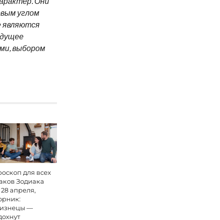
арактер. Они
овым углом
е являются
удущее
ми, выбором
роскоп для всех
аков Зодиака
 28 апреля,
орник:
изнецы —
дохнут