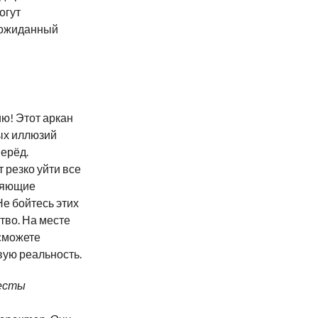
огут
еожиданный
ю! Этот аркан
ых иллюзий
перёд.
 резко уйти все
ряющие
Не бойтесь этих
тво. На месте
сможете
вую реальность.
есты