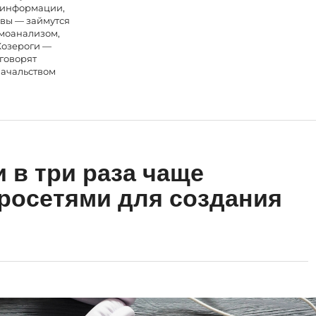
 информации,
вы — займутся
моанализом,
Козероги —
говорят
начальством
 в три раза чаще
росетями для создания