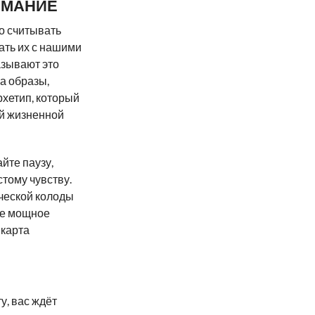
ИМАНИЕ
о считывать
ать их с нашими
азывают это
а образы,
рхетип, который
ей жизненной
йте паузу,
тому чувству.
ической колоды
бе мощное
 карта
у, вас ждёт