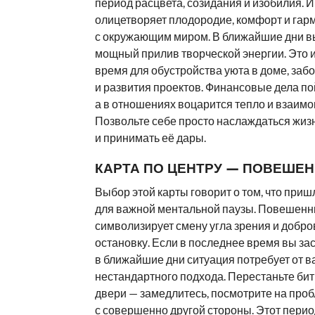
период расцвета, созидания и изобилия.
олицетворяет плодородие, комфорт и га
с окружающим миром. В ближайшие дни в
мощный прилив творческой энергии. Это 
время для обустройства уюта в доме, забо
и развития проектов. Финансовые дела пой
а в отношениях воцарится тепло и взаим
Позвольте себе просто наслаждаться жиз
и принимать её дары.
КАРТА ПО ЦЕНТРУ — ПОВЕШЕ
Выбор этой карты говорит о том, что при
для важной ментальной паузы. Повешен
символизирует смену угла зрения и добр
остановку. Если в последнее время вы зас
в ближайшие дни ситуация потребует от в
нестандартного подхода. Перестаньте бит
двери — замедлитесь, посмотрите на про
с совершенно другой стороны. Этот перио