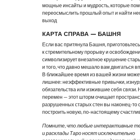
мощные инсайты и мудрость, которые пом
переосмыслить прошлый опыт и найти н
выход
КАРТА СПРАВА — БАШНЯ
Если вас притянула Башня, приготовьтесь
к стремительному прорыву и освобождени
символизирует внезапное крушение стар
и того, что давно мешало вам двигаться в
В ближайшее время из вашей жизни может
лишнее: неэффективные привычки, изну
обязательства или изжившие себя связи. 
перемен — этот шторм очищает пространс
разрушенных старых стен вы наконец-то 
построить новую, по-настоящему счастли
Помните, что любые интерактивные т
и расклады Таро носят исключительно