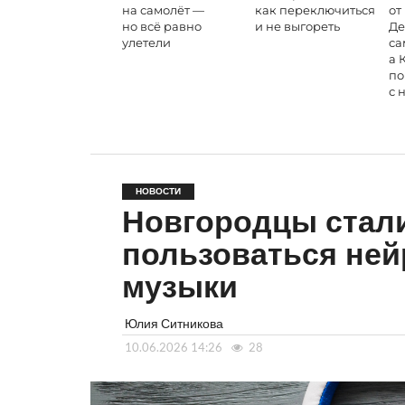
на самолёт —
как переключиться
от
но всё равно
и не выгореть
Де
улетели
са
а 
по
с 
НОВОСТИ
Новгородцы стали
пользоваться ней
музыки
Юлия Ситникова
10.06.2026 14:26
28