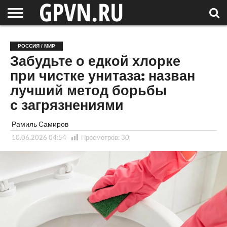
НОВГОРОДСКАЯ
ОБЛАСТЬ
НОВОСТИ
РОССИЯ
СПЕЦПРОЕКТЫ
БЛОГ
СТАТЬИ
ФОТОРЕПОРТАЖИ
ИНТЕРВЬЮ
ОБЪЕКТЫ
ПОДБОРКИ
РОССИЯ / МИР
СОСЕДЕЙ
/ МИР
Забудьте о едкой хлорке
при чистке унитаза: назван
лучший метод борьбы
с загрязнениями
Рамиль Самиров
10.06.2026 04:54
Просмотров:
30