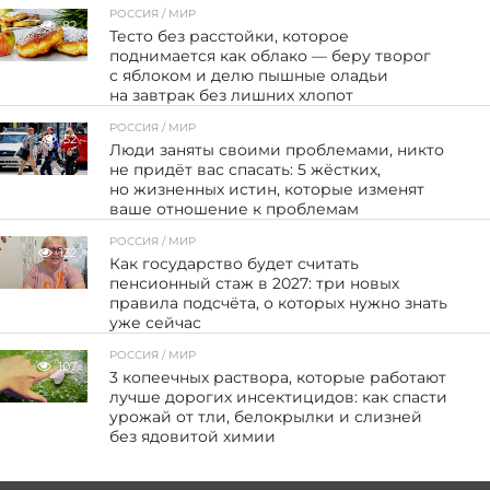
РОССИЯ / МИР
82
Тесто без расстойки, которое
поднимается как облако — беру творог
с яблоком и делю пышные оладьи
на завтрак без лишних хлопот
РОССИЯ / МИР
52
Люди заняты своими проблемами, никто
не придёт вас спасать: 5 жёстких,
но жизненных истин, которые изменят
ваше отношение к проблемам
РОССИЯ / МИР
132
Как государство будет считать
пенсионный стаж в 2027: три новых
правила подсчёта, о которых нужно знать
уже сейчас
РОССИЯ / МИР
107
3 копеечных раствора, которые работают
лучше дорогих инсектицидов: как спасти
урожай от тли, белокрылки и слизней
без ядовитой химии