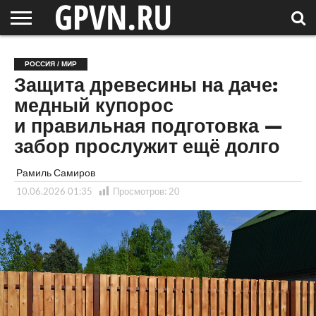
НОВГОРОДСКАЯ
ОБЛАСТЬ
НОВОСТИ
РОССИЯ
СПЕЦПРОЕКТЫ
БЛОГ
СТАТЬИ
ФОТОРЕПОРТАЖИ
ИНТЕРВЬЮ
ОБЪЕКТЫ
ПОДБОРКИ
РОССИЯ / МИР
СОСЕДЕЙ
/ МИР
Защита древесины на даче:
медный купорос
и правильная подготовка —
забор прослужит ещё долго
Рамиль Самиров
10.06.2026 01:35
Просмотров:
20