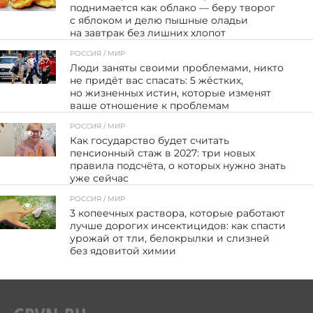
поднимается как облако — беру творог
с яблоком и делю пышные оладьи
на завтрак без лишних хлопот
РОССИЯ / МИР
57
Люди заняты своими проблемами, никто
не придёт вас спасать: 5 жёстких,
но жизненных истин, которые изменят
ваше отношение к проблемам
РОССИЯ / МИР
137
Как государство будет считать
пенсионный стаж в 2027: три новых
правила подсчёта, о которых нужно знать
уже сейчас
РОССИЯ / МИР
108
3 копеечных раствора, которые работают
лучше дорогих инсектицидов: как спасти
урожай от тли, белокрылки и слизней
без ядовитой химии