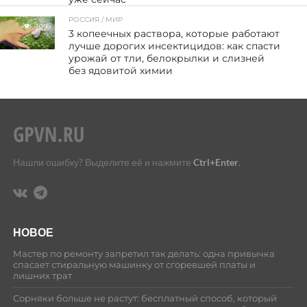
РОССИЯ / МИР
109
3 копеечных раствора, которые работают
лучше дорогих инсектицидов: как спасти
урожай от тли, белокрылки и слизней
без ядовитой химии
Нашли ошибку? Выделите её и нажмите
Ctrl+Enter
.
НОВОЕ
Мастер по ремонту запретил так делать: одна привычка
спасает стиральную машинку от сгоревшей платы и
лишних трат
Сорняки больше не растут: бесплатный способ, который