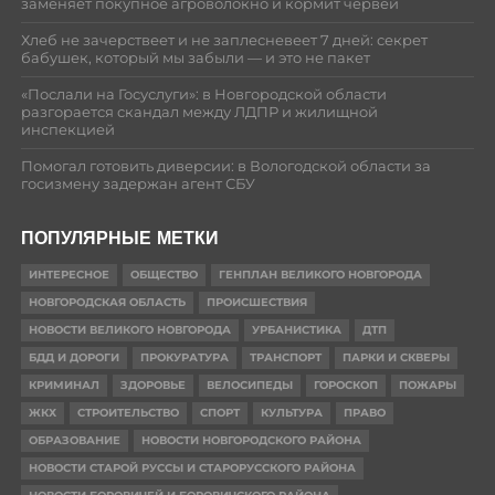
заменяет покупное агроволокно и кормит червей
Хлеб не зачерствеет и не заплесневеет 7 дней: секрет
бабушек, который мы забыли — и это не пакет
«Послали на Госуслуги»: в Новгородской области
разгорается скандал между ЛДПР и жилищной
инспекцией
Помогал готовить диверсии: в Вологодской области за
госизмену задержан агент СБУ
ПОПУЛЯРНЫЕ МЕТКИ
ИНТЕРЕСНОЕ
ОБЩЕСТВО
ГЕНПЛАН ВЕЛИКОГО НОВГОРОДА
НОВГОРОДСКАЯ ОБЛАСТЬ
ПРОИСШЕСТВИЯ
НОВОСТИ ВЕЛИКОГО НОВГОРОДА
УРБАНИСТИКА
ДТП
БДД И ДОРОГИ
ПРОКУРАТУРА
ТРАНСПОРТ
ПАРКИ И СКВЕРЫ
КРИМИНАЛ
ЗДОРОВЬЕ
ВЕЛОСИПЕДЫ
ГОРОСКОП
ПОЖАРЫ
ЖКХ
СТРОИТЕЛЬСТВО
СПОРТ
КУЛЬТУРА
ПРАВО
ОБРАЗОВАНИЕ
НОВОСТИ НОВГОРОДСКОГО РАЙОНА
НОВОСТИ СТАРОЙ РУССЫ И СТАРОРУССКОГО РАЙОНА