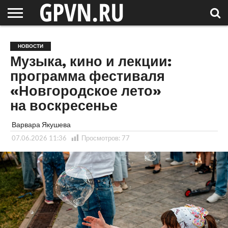
НОВГОРОДСКАЯ
ОБЛАСТЬ
НОВОСТИ
РОССИЯ
СПЕЦПРОЕКТЫ
БЛОГ
СТАТЬИ
ФОТОРЕПОРТАЖИ
ИНТЕРВЬЮ
ОБЪЕКТЫ
ПОДБОРКИ
НОВОСТИ
СОСЕДЕЙ
/ МИР
Музыка, кино и лекции:
программа фестиваля
«Новгородское лето»
на воскресенье
Варвара Якушева
07.06.2026 11:36
Просмотров:
77