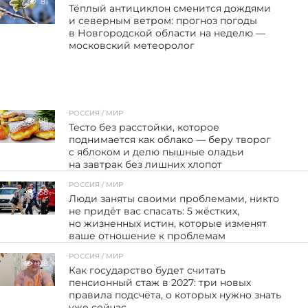
81
Тёплый антициклон сменится дождями
и северным ветром: прогноз погоды
в Новгородской области на неделю —
московский метеоролог
РОССИЯ / МИР
88
Тесто без расстойки, которое
поднимается как облако — беру творог
с яблоком и делю пышные оладьи
на завтрак без лишних хлопот
РОССИЯ / МИР
58
Люди заняты своими проблемами, никто
не придёт вас спасать: 5 жёстких,
но жизненных истин, которые изменят
ваше отношение к проблемам
РОССИЯ / МИР
138
Как государство будет считать
пенсионный стаж в 2027: три новых
правила подсчёта, о которых нужно знать
уже сейчас