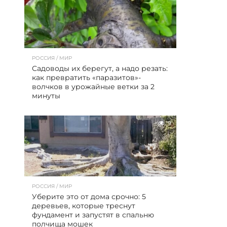
РОССИЯ / МИР
Садоводы их берегут, а надо резать:
как превратить «паразитов»-
волчков в урожайные ветки за 2
минуты
9
РОССИЯ / МИР
Уберите это от дома срочно: 5
деревьев, которые треснут
фундамент и запустят в спальню
полчища мошек