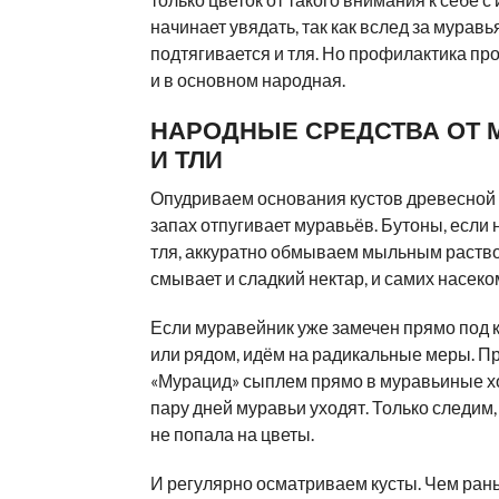
начинает увядать, так как вслед за мурав
подтягивается и тля. Но профилактика п
и в основном народная.
НАРОДНЫЕ СРЕДСТВА ОТ 
И ТЛИ
Опудриваем основания кустов древесной 
запах отпугивает муравьёв. Бутоны, если н
тля, аккуратно обмываем мыльным раств
смывает и сладкий нектар, и самих насеко
Если муравейник уже замечен прямо под 
или рядом, идём на радикальные меры. П
«Мурацид» сыплем прямо в муравьиные х
пару дней муравьи уходят. Только следим
не попала на цветы.
И регулярно осматриваем кусты. Чем ран