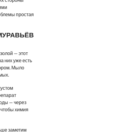
ьями
роблемы простая
МУРАВЬЁВ
золой — этот
а них уже есть
ором. Мыло
мых.
кустом
репарат
оды — через
, чтобы химия
ьше заметим