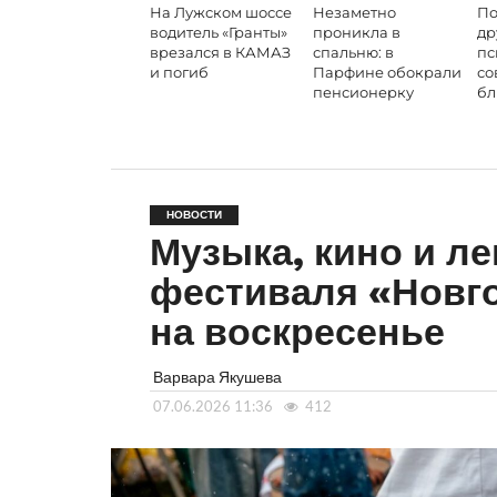
На Лужском шоссе
Незаметно
По
водитель «Гранты»
проникла в
др
врезался в КАМАЗ
спальню: в
пс
и погиб
Парфине обокрали
со
пенсионерку
бл
НОВОСТИ
Музыка, кино и л
фестиваля «Новг
на воскресенье
Варвара Якушева
07.06.2026 11:36
412