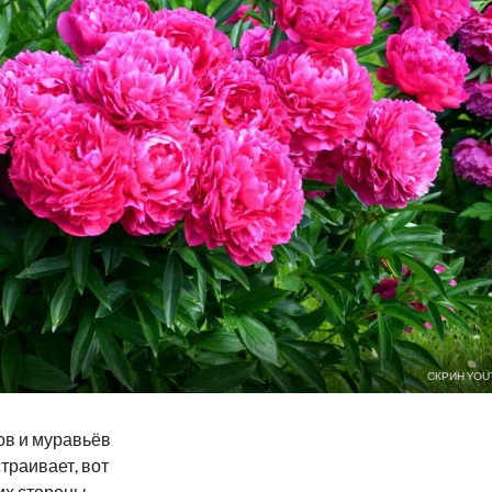
СКРИН YOU
в и муравьёв
траивает, вот
 их стороны