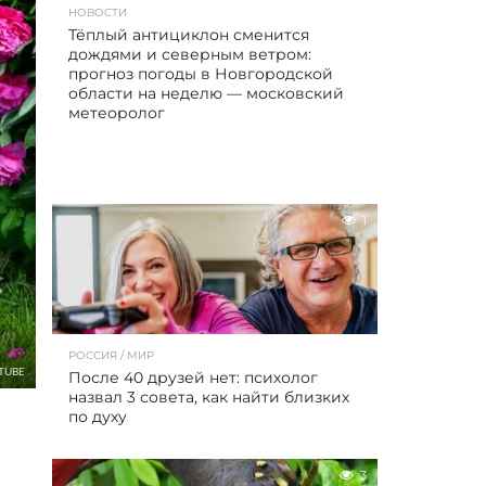
НОВОСТИ
Тёплый антициклон сменится
дождями и северным ветром:
прогноз погоды в Новгородской
области на неделю — московский
метеоролог
1
РОССИЯ / МИР
TUBE
После 40 друзей нет: психолог
назвал 3 совета, как найти близких
по духу
3