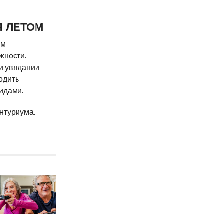
 ЛЕТОМ
ым
жности.
ли увядании
одить
идами.
нтуриума.