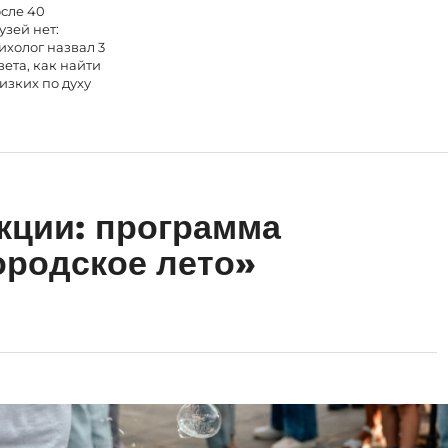
сле 40
узей нет:
ихолог назвал 3
вета, как найти
изких по духу
екции: программа
ородское лето»