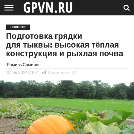
НОВГОРОДСКАЯ
ОБЛАСТЬ
НОВОСТИ
РОССИЯ
СПЕЦПРОЕКТЫ
БЛОГ
СТАТЬИ
ФОТОРЕПОРТАЖИ
ИНТЕРВЬЮ
ОБЪЕКТЫ
ПОДБОРКИ
НОВОСТИ
СОСЕДЕЙ
/ МИР
Подготовка грядки
для тыквы: высокая тёплая
конструкция и рыхлая почва
Рамиль Самиров
06.06.2026 21:01
Просмотров:
37