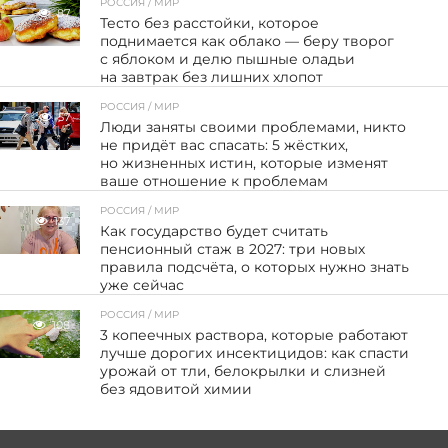
РОССИЯ / МИР
87
Тесто без расстойки, которое
поднимается как облако — беру творог
с яблоком и делю пышные оладьи
на завтрак без лишних хлопот
РОССИЯ / МИР
57
Люди заняты своими проблемами, никто
не придёт вас спасать: 5 жёстких,
но жизненных истин, которые изменят
ваше отношение к проблемам
РОССИЯ / МИР
137
Как государство будет считать
пенсионный стаж в 2027: три новых
правила подсчёта, о которых нужно знать
уже сейчас
РОССИЯ / МИР
108
3 копеечных раствора, которые работают
лучше дорогих инсектицидов: как спасти
урожай от тли, белокрылки и слизней
без ядовитой химии