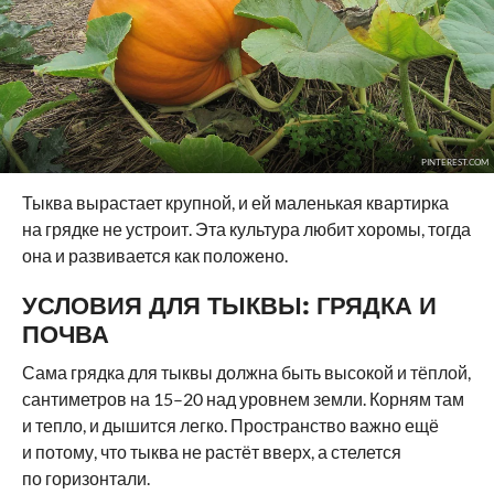
PINTEREST.COM
Тыква вырастает крупной, и ей маленькая квартирка
на грядке не устроит. Эта культура любит хоромы, тогда
она и развивается как положено.
УСЛОВИЯ ДЛЯ ТЫКВЫ: ГРЯДКА И
ПОЧВА
Сама грядка для тыквы должна быть высокой и тёплой,
сантиметров на 15–20 над уровнем земли. Корням там
и тепло, и дышится легко. Пространство важно ещё
и потому, что тыква не растёт вверх, а стелется
по горизонтали.