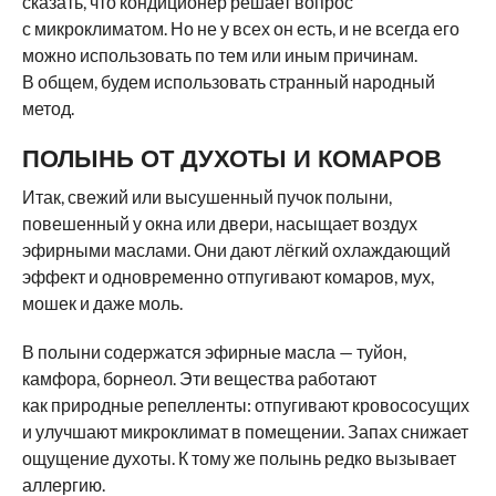
сказать, что кондиционер решает вопрос
с микроклиматом. Но не у всех он есть, и не всегда его
можно использовать по тем или иным причинам.
В общем, будем использовать странный народный
метод.
ПОЛЫНЬ ОТ ДУХОТЫ И КОМАРОВ
Итак, свежий или высушенный пучок полыни,
повешенный у окна или двери, насыщает воздух
эфирными маслами. Они дают лёгкий охлаждающий
эффект и одновременно отпугивают комаров, мух,
мошек и даже моль.
В полыни содержатся эфирные масла — туйон,
камфора, борнеол. Эти вещества работают
как природные репелленты: отпугивают кровососущих
и улучшают микроклимат в помещении. Запах снижает
ощущение духоты. К тому же полынь редко вызывает
аллергию.