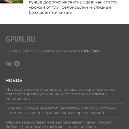
лучше дорогих инсектицидов: как спасти
урожай от тли, белокрылки и слизней
без ядовитой химии
Нашли ошибку? Выделите её и нажмите
Ctrl+Enter
.
НОВОЕ
Мастер по ремонту запретил так делать: одна привычка
спасает стиральную машинку от сгоревшей платы и
лишних трат
Сорняки больше не растут: бесплатный способ, который
заменяет покупное агроволокно и кормит червей
Хлеб не зачерствеет и не заплесневеет 7 дней: секрет
бабушек, который мы забыли — и это не пакет