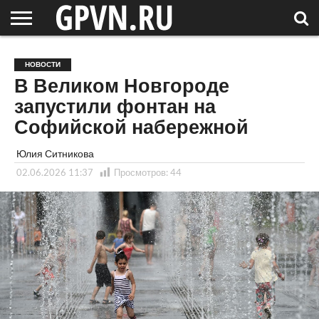
НОВГОРОДСКАЯ
ОБЛАСТЬ
НОВОСТИ
РОССИЯ
СПЕЦПРОЕКТЫ
БЛОГ
СТАТЬИ
ФОТОРЕПОРТАЖИ
ИНТЕРВЬЮ
ОБЪЕКТЫ
ПОДБОРКИ
НОВОСТИ
СОСЕДЕЙ
/ МИР
В Великом Новгороде
запустили фонтан на
Софийской набережной
Юлия Ситникова
02.06.2026 11:37
Просмотров:
44