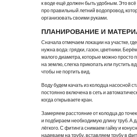
к воде ещё должен быть удобным. Это всё
про правильный летний водопровод, кот
организовать своими руками.
ПЛАНИРОВАНИЕ И МАТЕР
Сначала отмечаем локации на участке, гд
нужна вода: грядки, газон, цветники. Бер
малого диаметра, которые можно просто 
на землю, слегка прикопать или пустить вд
чтобы не портить вид.
Воду будем качать из колодца насосной с
постоянно включена в сеть и автоматическ
когда открываете кран.
Замеряем расстояние от колодца до точе
и подбираем необходимую длину труб. А д
лёгкого. С фитинга снимаем гайку и конус
надеваем на трубу, вставляем трубу в фит