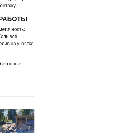
монтажу.
 РАБОТЫ
метичность:
Если всё
олив на участке
ь бетонные