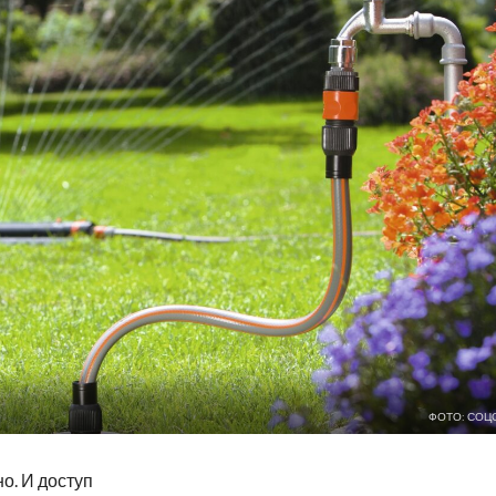
ФОТО: СОЦ
о. И доступ