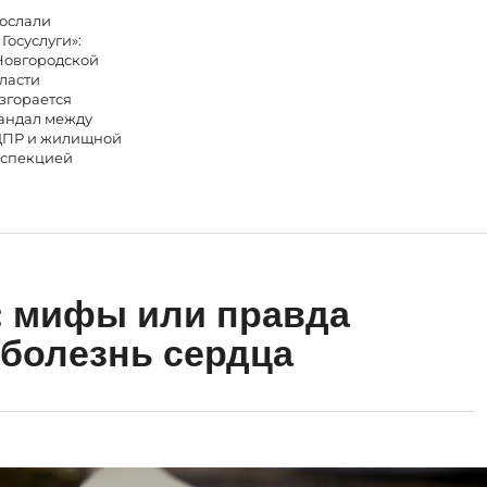
ослали
 Госуслуги»:
Новгородской
ласти
згорается
андал между
ПР и жилищной
спекцией
: мифы или правда
 болезнь сердца