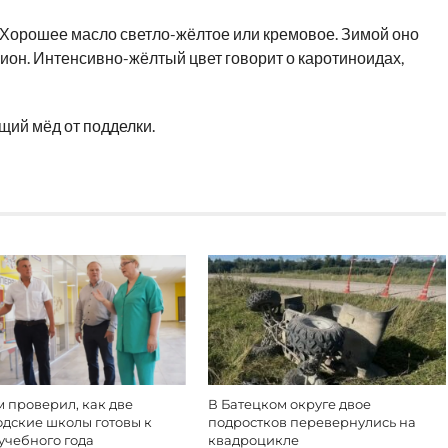
 Хорошее масло светло-жёлтое или кремовое. Зимой оно
ион. Интенсивно-жёлтый цвет говорит о каротиноидах,
ящий мёд от подделки.
 проверил, как две
В Батецком округе двое
одские школы готовы к
подростков перевернулись на
учебного года
квадроцикле