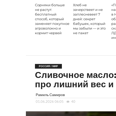
Сорняки больше
Хлеб не
«П
не растут:
зачерствеет и не
на
бесплатный
заплесневеет 7
в 
способ, который
дней: секрет
об
заменяет покупное
бабушек, который
ра
агроволокно и
мы забыли — и это
ск
кормит червей
не пакет
ЛД
ин
РОССИЯ / МИР
Сливочное масло
про лишний вес и
Рамиль Самиров
01.06.2026 06:05
40