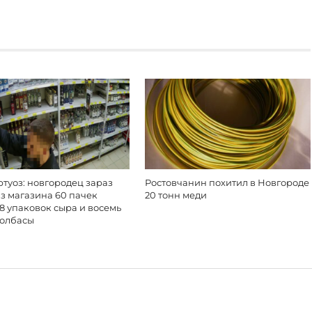
туоз: новгородец зараз
Ростовчанин похитил в Новгороде
з магазина 60 пачек
20 тонн меди
18 упаковок сыра и восемь
колбасы