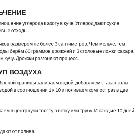
ЛЬЧЕНИЕ
тношение углерода к азоту в куче. Углерод дают сухие
щевые отходы.
чков размером не более 3 сантиметров. Чем мельче, тем
воды берём 60 граммов дрожжей и 3 столовые ложки сахара.
м кучу. Дрожжи разгоняют процесс.
УП ВОЗДУХА
убленой крапивы заливаем водой, добавляем стакан золы
одой в соотношении 1 к 10 и поливаем компост раз в две
аем в центр кучи толстую ветку или трубу. И каждые 10 дней
дают от полива.