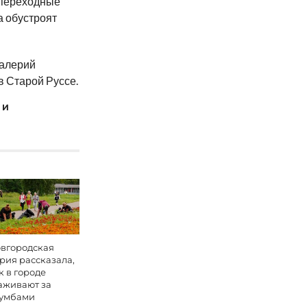
 переходные
а обустроят
Валерий
в Старой Руссе.
 И
вгородская
рия рассказала,
к в городе
аживают за
умбами