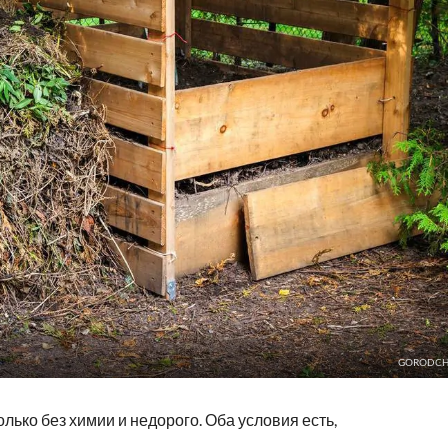
GORODCH
лько без химии и недорого. Оба условия есть,