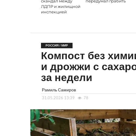
скандал между
передумал грабить
ЛДПР и жилищной
инспекцией
РОССИЯ / МИР
Компост без химии
и дрожжи с сахар
за недели
Рамиль Самиров
31.05.2026 13:39
78