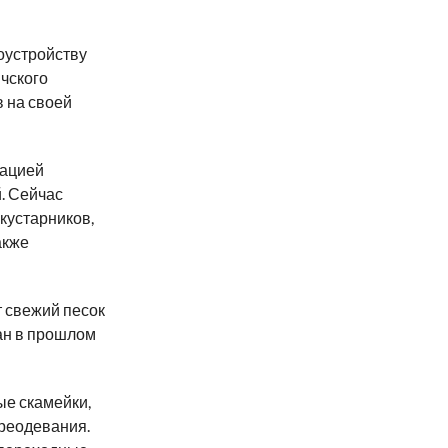
оустройству
чского
 на своей
зацией
. Сейчас
кустарников,
акже
 свежий песок
ан в прошлом
ые скамейки,
ереодевания.