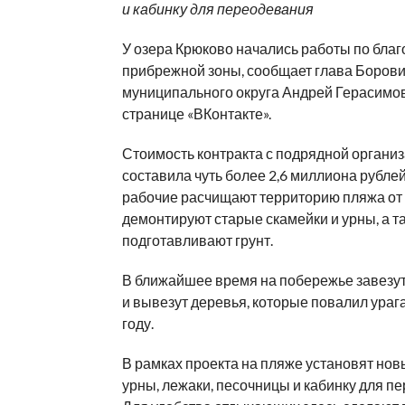
и кабинку для переодевания
У озера Крюково начались работы по благ
прибрежной зоны, сообщает глава Борови
муниципального округа Андрей Герасимов
странице «ВКонтакте».
Стоимость контракта с подрядной органи
составила чуть более 2,6 миллиона рублей
рабочие расчищают территорию пляжа от 
демонтируют старые скамейки и урны, а т
подготавливают грунт.
В ближайшее время на побережье завезут
и вывезут деревья, которые повалил ураг
году.
В рамках проекта на пляже установят нов
урны, лежаки, песочницы и кабинку для п