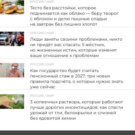
РОССИЯ / МИР
73
Тесто без расстойки, которое
поднимается как облако — беру творог
с яблоком и делю пышные оладьи
на завтрак без лишних хлопот
РОССИЯ / МИР
39
Люди заняты своими проблемами, никто
не придёт вас спасать: 5 жёстких,
но жизненных истин, которые изменят
ваше отношение к проблемам
РОССИЯ / МИР
117
Как государство будет считать
пенсионный стаж в 2027: три новых
правила подсчёта, о которых нужно знать
уже сейчас
РОССИЯ / МИР
96
3 копеечных раствора, которые работают
лучше дорогих инсектицидов: как спасти
урожай от тли, белокрылки и слизней
без ядовитой химии