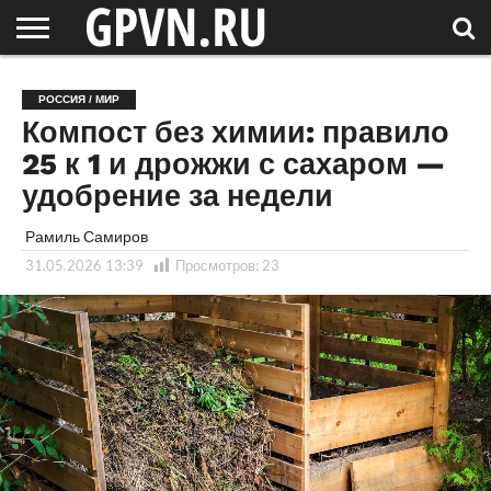
НОВГОРОДСКАЯ
ОБЛАСТЬ
НОВОСТИ
РОССИЯ
СПЕЦПРОЕКТЫ
БЛОГ
СТАТЬИ
ФОТОРЕПОРТАЖИ
ИНТЕРВЬЮ
ОБЪЕКТЫ
ПОДБОРКИ
РОССИЯ / МИР
СОСЕДЕЙ
/ МИР
Компост без химии: правило
25 к 1 и дрожжи с сахаром —
удобрение за недели
Рамиль Самиров
31.05.2026 13:39
Просмотров:
23