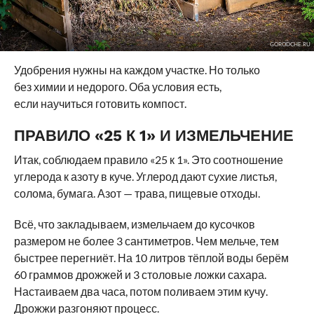
GORODCHE.RU
Удобрения нужны на каждом участке. Но только
без химии и недорого. Оба условия есть,
если научиться готовить компост.
ПРАВИЛО «25 К 1» И ИЗМЕЛЬЧЕНИЕ
Итак, соблюдаем правило «25 к 1». Это соотношение
углерода к азоту в куче. Углерод дают сухие листья,
солома, бумага. Азот — трава, пищевые отходы.
Всё, что закладываем, измельчаем до кусочков
размером не более 3 сантиметров. Чем мельче, тем
быстрее перегниёт. На 10 литров тёплой воды берём
60 граммов дрожжей и 3 столовые ложки сахара.
Настаиваем два часа, потом поливаем этим кучу.
Дрожжи разгоняют процесс.