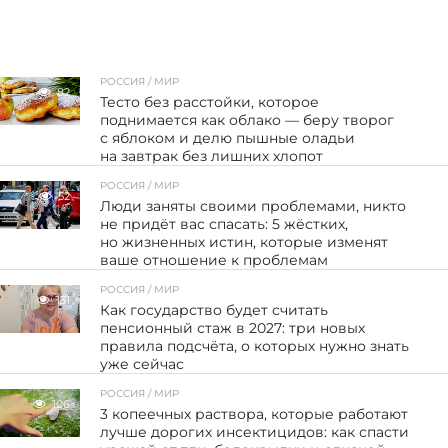
РОССИЯ / МИР
82
Тесто без расстойки, которое
поднимается как облако — беру творог
с яблоком и делю пышные оладьи
на завтрак без лишних хлопот
РОССИЯ / МИР
52
Люди заняты своими проблемами, никто
не придёт вас спасать: 5 жёстких,
но жизненных истин, которые изменят
ваше отношение к проблемам
РОССИЯ / МИР
131
Как государство будет считать
пенсионный стаж в 2027: три новых
правила подсчёта, о которых нужно знать
уже сейчас
РОССИЯ / МИР
106
3 копеечных раствора, которые работают
лучше дорогих инсектицидов: как спасти