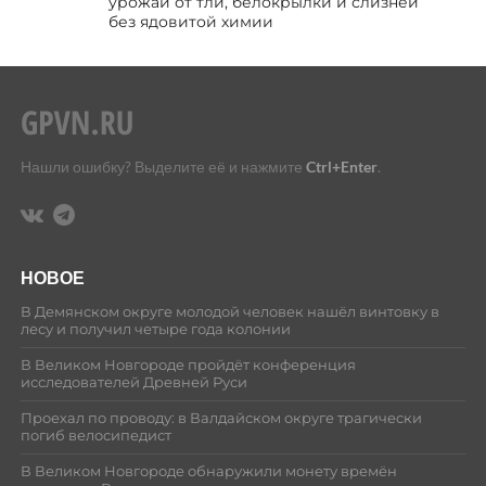
урожай от тли, белокрылки и слизней
без ядовитой химии
Нашли ошибку? Выделите её и нажмите
Ctrl+Enter
.
НОВОЕ
В Демянском округе молодой человек нашёл винтовку в
лесу и получил четыре года колонии
В Великом Новгороде пройдёт конференция
исследователей Древней Руси
Проехал по проводу: в Валдайском округе трагически
погиб велосипедист
В Великом Новгороде обнаружили монету времён