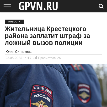
НОВГОРОДСКАЯ
ОБЛАСТЬ
НОВОСТИ
РОССИЯ
СПЕЦПРОЕКТЫ
БЛОГ
СТАТЬИ
ФОТОРЕПОРТАЖИ
ИНТЕРВЬЮ
ОБЪЕКТЫ
ПОДБОРКИ
НОВОСТИ
СОСЕДЕЙ
/ МИР
Жительница Крестецкого
района заплатит штраф за
ложный вызов полиции
Юлия Ситникова
28.05.2026 14:19
Просмотров:
26