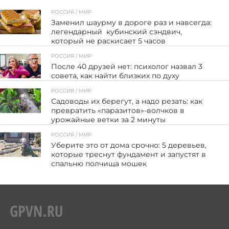
РОССИЯ / МИР
55
Заменил шаурму в дороге раз и навсегда:
легендарный кубинский сэндвич,
который не раскисает 5 часов
РОССИЯ / МИР
27
После 40 друзей нет: психолог назвал 3
совета, как найти близких по духу
РОССИЯ / МИР
30
Садоводы их берегут, а надо резать: как
превратить «паразитов»-волчков в
урожайные ветки за 2 минуты
РОССИЯ / МИР
23
Уберите это от дома срочно: 5 деревьев,
которые треснут фундамент и запустят в
спальню полчища мошек