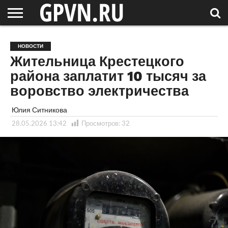
НОВГОРОДСКАЯ
ОБЛАСТЬ
НОВОСТИ
РОССИЯ
СПЕЦПРОЕКТЫ
БЛОГ
СТАТЬИ
ФОТОРЕПОРТАЖИ
ИНТЕРВЬЮ
ОБЪЕКТЫ
ПОДБОРКИ
НОВОСТИ
СОСЕДЕЙ
/ МИР
Жительница Крестецкого
района заплатит 10 тысяч за
воровство электричества
Юлия Ситникова
28.05.2026 13:42
Просмотров:
32