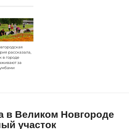
вгородская
рия рассказала,
к в городе
аживают за
умбами
а в Великом Новгороде
ый участок