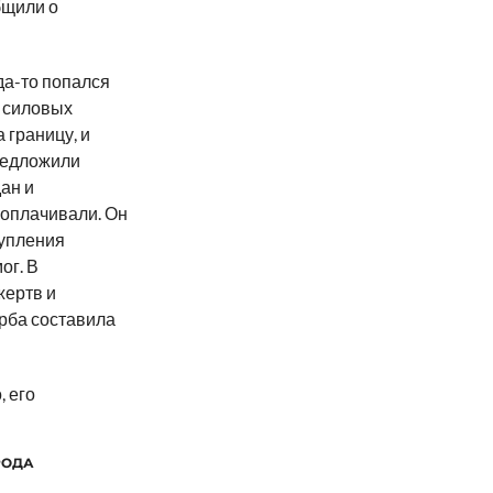
бщили о
да-то попался
з силовых
а границу, и
предложили
дан и
 оплачивали. Он
тупления
ог. В
жертв и
рба составила
, его
РОДА