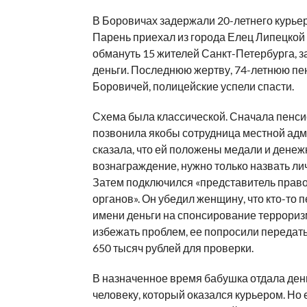
В Боровичах задержали 20-летнего курье
Парень приехал из города Елец Липецкой 
обмануть 15 жителей Санкт-Петербурга, з
деньги. Последнюю жертву, 74-летнюю пе
Боровичей, полицейские успели спасти.
Схема была классической. Сначала пенс
позвонила якобы сотрудница местной адм
сказала, что ей положены медали и денеж
вознаграждение, нужно только назвать л
Затем подключился «представитель прав
органов». Он убедил женщину, что кто-то п
имени деньги на спонсирование террориз
избежать проблем, ее попросили передать
650 тысяч рублей для проверки.
В назначенное время бабушка отдала ден
человеку, который оказался курьером. Но е