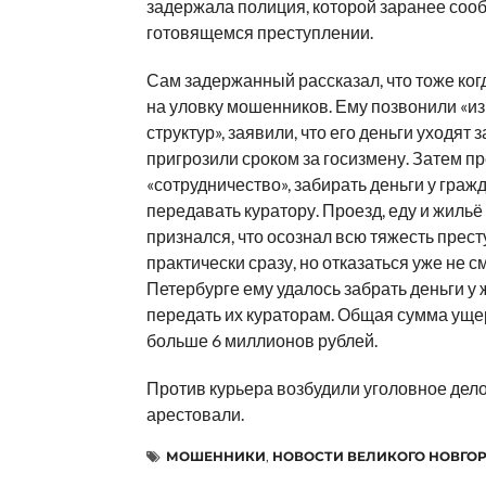
задержала полиция, которой заранее соо
готовящемся преступлении.
Сам задержанный рассказал, что тоже ког
на уловку мошенников. Ему позвонили «и
структур», заявили, что его деньги уходят з
пригрозили сроком за госизмену. Затем 
«сотрудничество», забирать деньги у граж
передавать куратору. Проезд, еду и жильё
признался, что осознал всю тяжесть прес
практически сразу, но отказаться уже не см
Петербурге ему удалось забрать деньги у 
передать их кураторам. Общая сумма уще
больше 6 миллионов рублей.
Против курьера возбудили уголовное дело
арестовали.
МОШЕННИКИ
,
НОВОСТИ ВЕЛИКОГО НОВГО