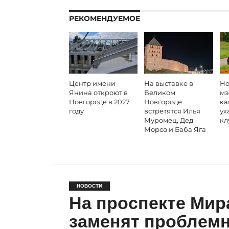
РЕКОМЕНДУЕМОЕ
Центр имени
На выставке в
Но
Янина откроют в
Великом
мэ
Новгороде в 2027
Новгороде
ка
году
встретятся Илья
ух
Муромец, Дед
кл
Мороз и Баба Яга
НОВОСТИ
На проспекте Мир
заменят проблемн