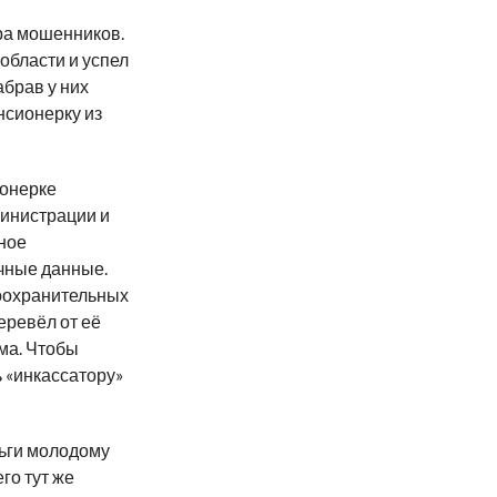
ра мошенников.
области и успел
абрав у них
нсионерку из
ионерке
инистрации и
ное
ичные данные.
оохранительных
еревёл от её
ма. Чтобы
 «инкассатору»
ьги молодому
го тут же