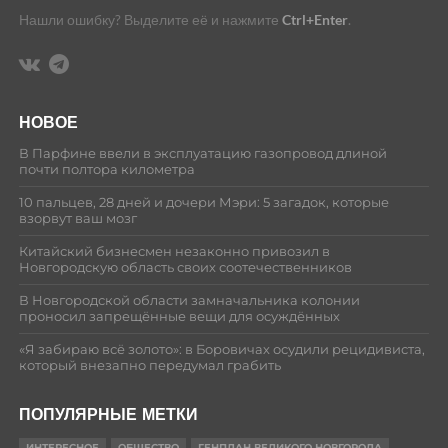
Нашли ошибку? Выделите её и нажмите
Ctrl+Enter
.
НОВОЕ
В Парфине ввели в эксплуатацию газопровод длиной
почти полтора километра
10 пальцев, 28 дней и дочери Мэри: 5 загадок, которые
взорвут ваш мозг
Китайский бизнесмен незаконно привозил в
Новгородскую область своих соотечественников
В Новгородской области замначальника колонии
проносил запрещённые вещи для осуждённых
«Я забираю всё золото»: в Боровичах осудили рецидивиста,
который внезапно передумал грабить
ПОПУЛЯРНЫЕ МЕТКИ
ИНТЕРЕСНОЕ
ОБЩЕСТВО
ГЕНПЛАН ВЕЛИКОГО НОВГОРОДА