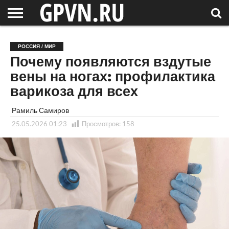
НОВГОРОДСКАЯ
ОБЛАСТЬ
НОВОСТИ
РОССИЯ
СПЕЦПРОЕКТЫ
БЛОГ
СТАТЬИ
ФОТОРЕПОРТАЖИ
ИНТЕРВЬЮ
ОБЪЕКТЫ
ПОДБОРКИ
РОССИЯ / МИР
СОСЕДЕЙ
/ МИР
Почему появляются вздутые
вены на ногах: профилактика
варикоза для всех
Рамиль Самиров
25.05.2026 01:23
Просмотров:
158