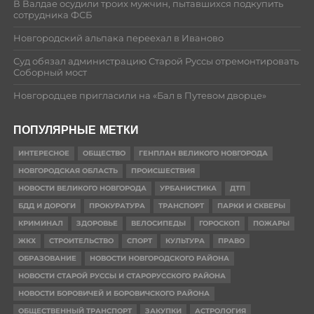
В Валдае осудили троих мужчин, пытавшихся подкупить
сотрудника ФСБ
Новгородский альпака переехал в Иваново
Суд обязал администрацию Старой Руссы отремонтировать
Соборный мост
Новгородцев пригласили на «Бал в Путевом дворце»
ПОПУЛЯРНЫЕ МЕТКИ
ИНТЕРЕСНОЕ
ОБЩЕСТВО
ГЕНПЛАН ВЕЛИКОГО НОВГОРОДА
НОВГОРОДСКАЯ ОБЛАСТЬ
ПРОИСШЕСТВИЯ
НОВОСТИ ВЕЛИКОГО НОВГОРОДА
УРБАНИСТИКА
ДТП
БДД И ДОРОГИ
ПРОКУРАТУРА
ТРАНСПОРТ
ПАРКИ И СКВЕРЫ
КРИМИНАЛ
ЗДОРОВЬЕ
ВЕЛОСИПЕДЫ
ГОРОСКОП
ПОЖАРЫ
ЖКХ
СТРОИТЕЛЬСТВО
СПОРТ
КУЛЬТУРА
ПРАВО
ОБРАЗОВАНИЕ
НОВОСТИ НОВГОРОДСКОГО РАЙОНА
НОВОСТИ СТАРОЙ РУССЫ И СТАРОРУССКОГО РАЙОНА
НОВОСТИ БОРОВИЧЕЙ И БОРОВИЧСКОГО РАЙОНА
ОБЩЕСТВЕННЫЙ ТРАНСПОРТ
ЗАКУПКИ
АСТРОЛОГИЯ