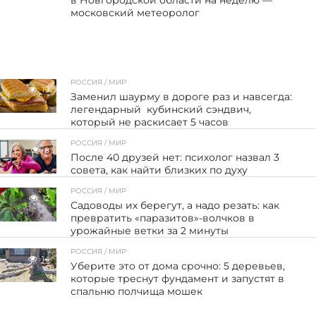
московский метеоролог
РОССИЯ / МИР
19
Заменил шаурму в дороге раз и навсегда:
легендарный кубинский сэндвич,
который не раскисает 5 часов
РОССИЯ / МИР
8
После 40 друзей нет: психолог назвал 3
совета, как найти близких по духу
РОССИЯ / МИР
12
Садоводы их берегут, а надо резать: как
превратить «паразитов»-волчков в
урожайные ветки за 2 минуты
РОССИЯ / МИР
14
Уберите это от дома срочно: 5 деревьев,
которые треснут фундамент и запустят в
спальню полчища мошек