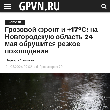
НОВГОРОДСКАЯ
ОБЛАСТЬ
НОВОСТИ
РОССИЯ
СПЕЦПРОЕКТЫ
БЛОГ
СТАТЬИ
ФОТОРЕПОРТАЖИ
ИНТЕРВЬЮ
ОБЪЕКТЫ
ПОДБОРКИ
НОВОСТИ
СОСЕДЕЙ
/ МИР
Грозовой фронт и +17°С: на
Новгородскую область 24
мая обрушится резкое
похолодание
Варвара Якушева
24.05.2026 07:02
Просмотров:
90