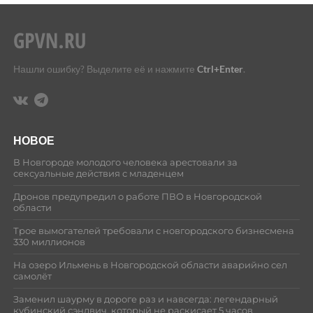
Нашли ошибку? Выделите её и нажмите
Ctrl+Enter
.
НОВОЕ
В Новгороде молодого человека арестовали за
сексуальные действия с младенцем
Дронов предупредил о работе ПВО в Новгородской
области
Трое вымогателей требовали с новгородского бизнесмена
330 миллионов
На озеро Ильмень в Новгородской области аварийно сел
самолёт
Заменил шаурму в дороге раз и навсегда: легендарный
кубинский сэндвич, который не раскисает 5 часов