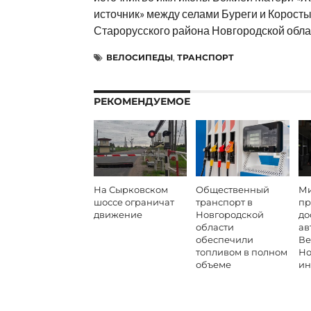
источник» между селами Буреги и Корост
Старорусского района Новгородской обла
ВЕЛОСИПЕДЫ
,
ТРАНСПОРТ
РЕКОМЕНДУЕМОЕ
На Сырковском
Общественный
Ми
шоссе ограничат
транспорт в
пр
движение
Новгородской
до
области
ав
обеспечили
Ве
топливом в полном
Но
объеме
ин