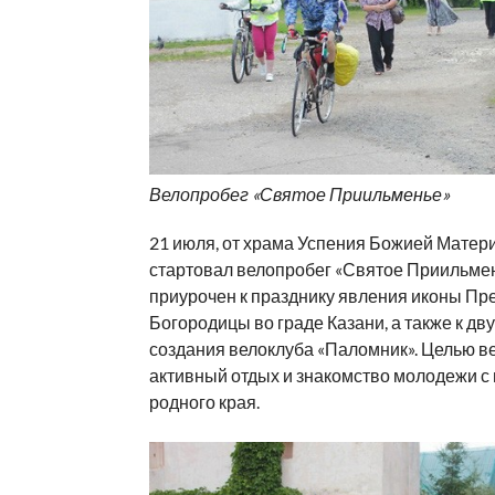
Велопробег «Святое Приильменье»
21 июля, от храма Успения Божией Матер
стартовал велопробег «Святое Приильмен
приурочен к празднику явления иконы Пр
Богородицы во граде Казани, а также к дв
создания велоклуба «Паломник». Целью в
активный отдых и знакомство молодежи с
родного края.