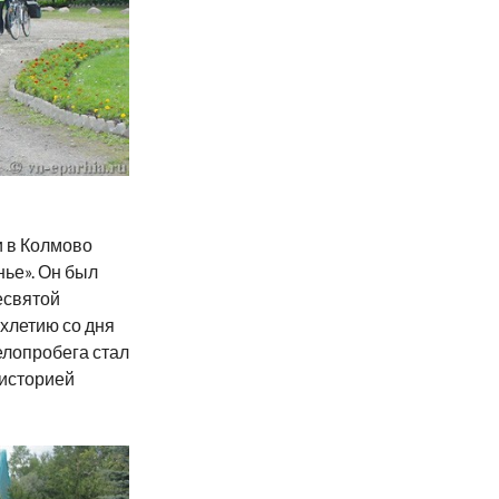
и в Колмово
ье». Он был
есвятой
ухлетию со дня
елопробега стал
 историей