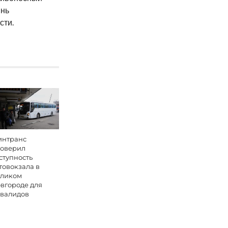
ынь
сти.
нтранс
оверил
ступность
товокзала в
ликом
вгороде для
валидов