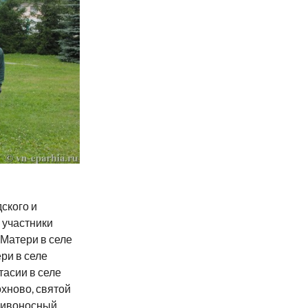
ского и
 участники
 Матери в селе
ри в селе
тасии в селе
хново, святой
Живоносный