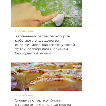
13
РОССИЯ / МИР
3 копеечных раствора, которые
работают лучше дорогих
инсектицидов: как спасти урожай
от тли, белокрылки и слизней
без ядовитой химии
18
РОССИЯ / МИР
Смешиваю тёртые яблоки
с творогом и манкой: запеканка