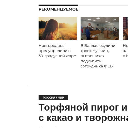
РЕКОМЕНДУЕМОЕ
Новгородцев
В Валдае осудили
Но
предупредили о
троих мужчин,
ал
30-градусной жаре
пытавшихся
в 
подкупить
сотрудника ФСБ
РОССИЯ / МИР
Торфяной пирог из
с какао и творожн