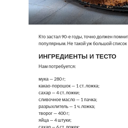
Кто застал 90-е годы, точно должен помни
популярным. Не такой уж большой список 
ИНГРЕДИЕНТЫ И ТЕСТО
Нам потребуется:
мука — 280 г;
какао-порошок — 1 ст. ложка;
сахар — 4 ст. ложки;
сливочное масло — 1 пачка;
разрыхлитель — 1 ч. ложка;
творог — 400 г;
яйца — 4 штуки;
сахар — 6 ст. ложек;