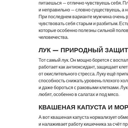
питаешься — отлично чувствуешь себя. П
и неправильно — словно существуешь, а 
При последнем варианте мужчина очень р
чувствовать себя старым и разбитым. Ест
которые особенно полезны сильной поло
человечества.
ЛУК — ПРИРОДНЫЙ ЗАЩИТ
Тот самый лук. Он мощно борется с воспа
работает как антиоксидант, защищает клет
от окислительного стресса. Луку ещё при
способность снижать уровень плохого хо
и даже бороться с раковыми клетками. Лу
любят, особенно в салатах и под мясо.
КВАШЕНАЯ КАПУСТА И МО
А вот квашеная капуста нормализует обм
и налаживает работу кишечника за счёт п