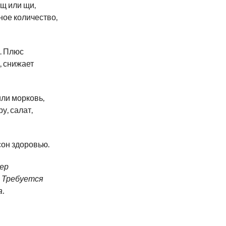
рщ или щи,
ное количество,
. Плюс
, снижает
или морковь,
у, салат,
 сон здоровью.
ер
. Требуется
.