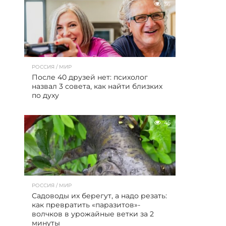
36
РОССИЯ / МИР
После 40 друзей нет: психолог
назвал 3 совета, как найти близких
по духу
45
РОССИЯ / МИР
Садоводы их берегут, а надо резать:
как превратить «паразитов»-
волчков в урожайные ветки за 2
минуты