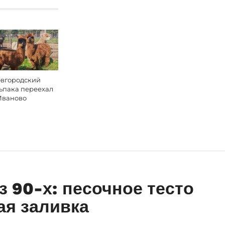
вгородский
ьпака переехал
Иваново
 90-х: песочное тесто
ая заливка