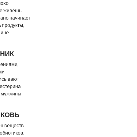
лохо
не живёшь.
ано начинает
ь продукты,
вине
НИК
лениями,
ки
писывают
лестерина
к мужчины
РКОВЬ
ен веществ
робиотиков.