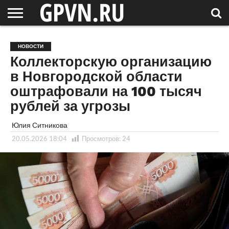
НОВГОРОДСКАЯ
ОБЛАСТЬ
НОВОСТИ
РОССИЯ
СПЕЦПРОЕКТЫ
БЛОГ
СТАТЬИ
ФОТОРЕПОРТАЖИ
ИНТЕРВЬЮ
ОБЪЕКТЫ
ПОДБОРКИ
НОВОСТИ
СОСЕДЕЙ
/ МИР
Коллекторскую организацию
в Новгородской области
оштрафовали на 100 тысяч
рублей за угрозы
Юлия Ситникова
20.05.2026 18:04
Просмотров:
24