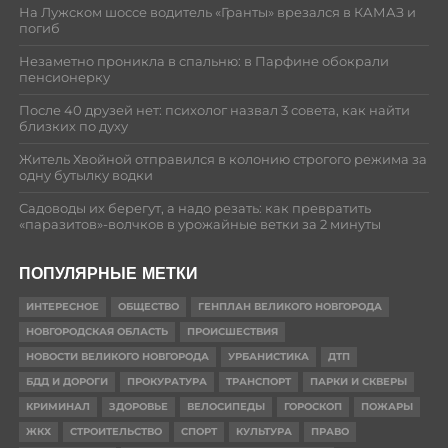
На Лужском шоссе водитель «Гранты» врезался в КАМАЗ и
погиб
Незаметно проникла в спальню: в Парфине обокрали
пенсионерку
После 40 друзей нет: психолог назвал 3 совета, как найти
близких по духу
Житель Хвойной отправился в колонию строгого режима за
одну бутылку водки
Садоводы их берегут, а надо резать: как превратить
«паразитов»-волчков в урожайные ветки за 2 минуты
ПОПУЛЯРНЫЕ МЕТКИ
ИНТЕРЕСНОЕ
ОБЩЕСТВО
ГЕНПЛАН ВЕЛИКОГО НОВГОРОДА
НОВГОРОДСКАЯ ОБЛАСТЬ
ПРОИСШЕСТВИЯ
НОВОСТИ ВЕЛИКОГО НОВГОРОДА
УРБАНИСТИКА
ДТП
БДД И ДОРОГИ
ПРОКУРАТУРА
ТРАНСПОРТ
ПАРКИ И СКВЕРЫ
КРИМИНАЛ
ЗДОРОВЬЕ
ВЕЛОСИПЕДЫ
ГОРОСКОП
ПОЖАРЫ
ЖКХ
СТРОИТЕЛЬСТВО
СПОРТ
КУЛЬТУРА
ПРАВО