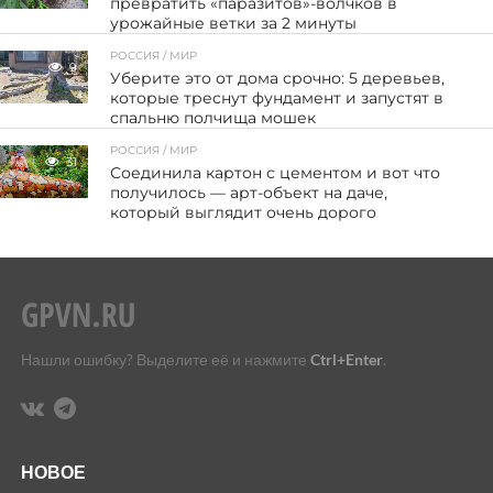
превратить «паразитов»-волчков в
урожайные ветки за 2 минуты
РОССИЯ / МИР
9
Уберите это от дома срочно: 5 деревьев,
которые треснут фундамент и запустят в
спальню полчища мошек
РОССИЯ / МИР
31
Соединила картон с цементом и вот что
получилось — арт-объект на даче,
который выглядит очень дорого
Нашли ошибку? Выделите её и нажмите
Ctrl+Enter
.
НОВОЕ