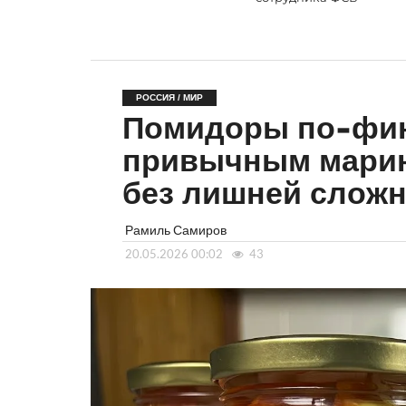
РОССИЯ / МИР
Помидоры по-фин
привычным мари
без лишней сложн
Рамиль Самиров
20.05.2026 00:02
43