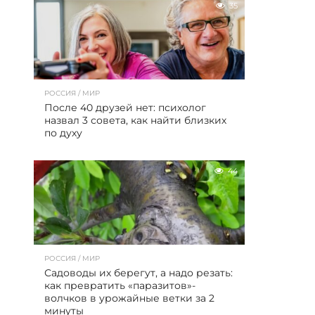
35
РОССИЯ / МИР
После 40 друзей нет: психолог
назвал 3 совета, как найти близких
по духу
44
РОССИЯ / МИР
Садоводы их берегут, а надо резать:
как превратить «паразитов»-
волчков в урожайные ветки за 2
минуты