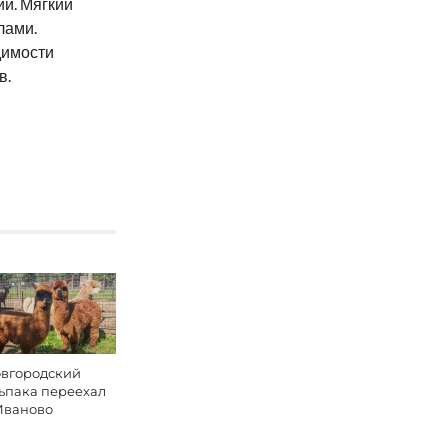
ии. Мягкий
лами.
димости
в.
вгородский
ьпака переехал
Иваново