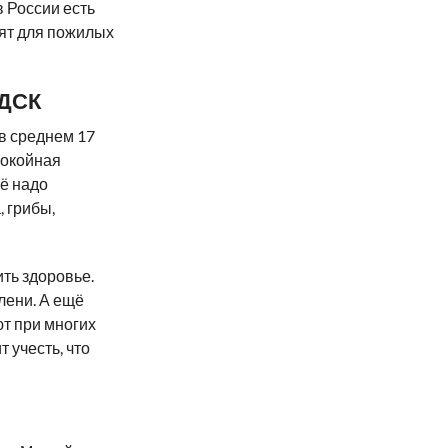
 России есть
дят для пожилых
ДСК
 в среднем 17
покойная
ё надо
, грибы,
ить здоровье.
лени. А ещё
т при многих
т учесть, что