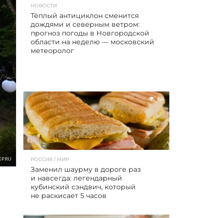
НОВОСТИ
Тёплый антициклон сменится
дождями и северным ветром:
прогноз погоды в Новгородской
области на неделю — московский
метеоролог
64
KP.RU
РОССИЯ / МИР
Заменил шаурму в дороге раз
и навсегда: легендарный
кубинский сэндвич, который
не раскисает 5 часов