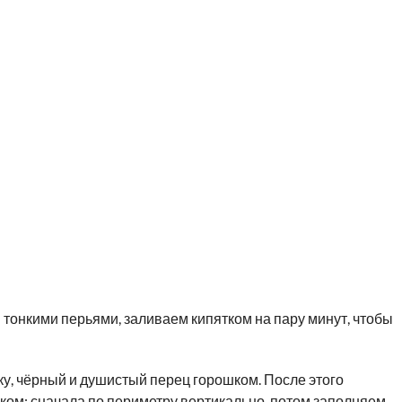
ем тонкими перьями, заливаем кипятком на пару минут, чтобы
ку, чёрный и душистый перец горошком. После этого
ом: сначала по периметру вертикально, потом заполняем