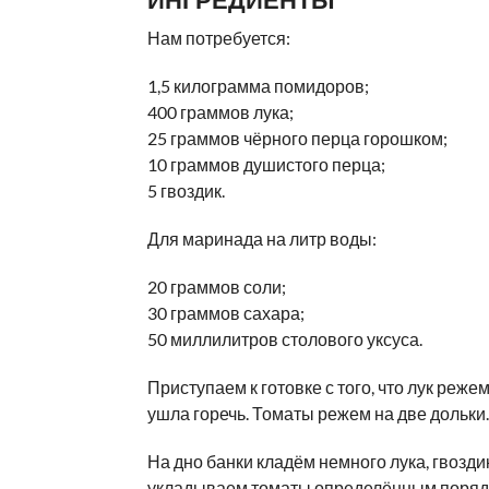
Нам потребуется:
1,5 килограмма помидоров;
400 граммов лука;
25 граммов чёрного перца горошком;
10 граммов душистого перца;
5 гвоздик.
Для маринада на литр воды:
20 граммов соли;
30 граммов сахара;
50 миллилитров столового уксуса.
Приступаем к готовке с того, что лук реж
ушла горечь. Томаты режем на две дольки.
На дно банки кладём немного лука, гвозди
укладываем томаты определённым порядк