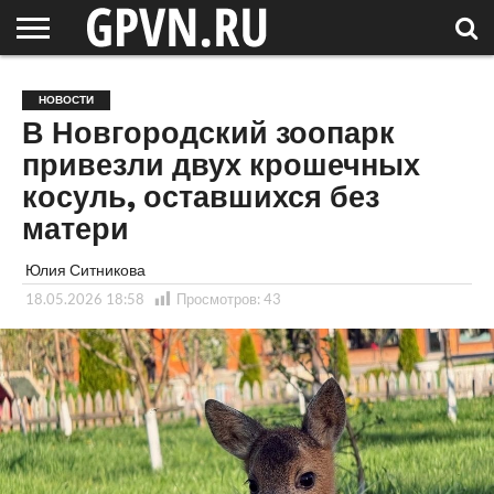
НОВГОРОДСКАЯ
ОБЛАСТЬ
НОВОСТИ
РОССИЯ
СПЕЦПРОЕКТЫ
БЛОГ
СТАТЬИ
ФОТОРЕПОРТАЖИ
ИНТЕРВЬЮ
ОБЪЕКТЫ
ПОДБОРКИ
НОВОСТИ
СОСЕДЕЙ
/ МИР
В Новгородский зоопарк
привезли двух крошечных
косуль, оставшихся без
матери
Юлия Ситникова
18.05.2026 18:58
Просмотров:
43