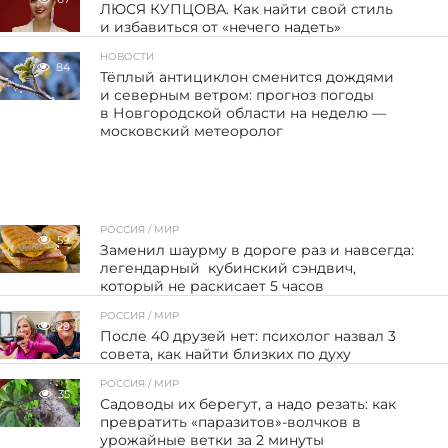
ЛЮСЯ КУПЦОВА. Как найти свой стиль
и избавиться от «нечего надеть»
НОВОСТИ
84
Тёплый антициклон сменится дождями
и северным ветром: прогноз погоды
в Новгородской области на неделю —
московский метеоролог
РОССИЯ / МИР
59
Заменил шаурму в дороге раз и навсегда:
легендарный кубинский сэндвич,
который не раскисает 5 часов
РОССИЯ / МИР
29
После 40 друзей нет: психолог назвал 3
совета, как найти близких по духу
РОССИЯ / МИР
35
Садоводы их берегут, а надо резать: как
превратить «паразитов»-волчков в
урожайные ветки за 2 минуты