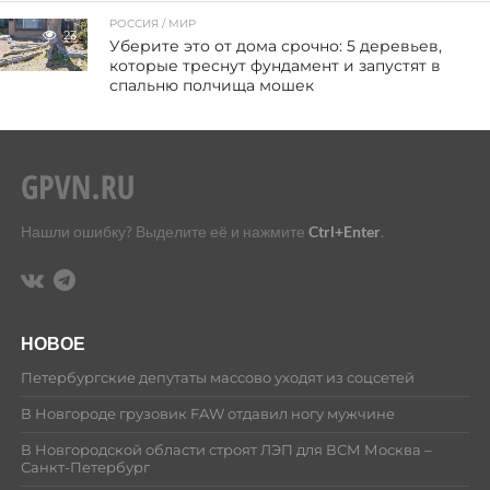
РОССИЯ / МИР
23
Уберите это от дома срочно: 5 деревьев,
которые треснут фундамент и запустят в
спальню полчища мошек
Нашли ошибку? Выделите её и нажмите
Ctrl+Enter
.
НОВОЕ
Петербургские депутаты массово уходят из соцсетей
В Новгороде грузовик FAW отдавил ногу мужчине
В Новгородской области строят ЛЭП для ВСМ Москва –
Санкт-Петербург