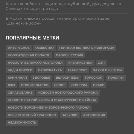
Катал на тюбинге: водитель, погубивший двух девушек в
Сольцах, отсидит три года
В Архангельске пройдёт летний арктический забег
«Двинские Зори»
ПОПУЛЯРНЫЕ МЕТКИ
ИНТЕРЕСНОЕ
ОБЩЕСТВО
ГЕНПЛАН ВЕЛИКОГО НОВГОРОДА
НОВГОРОДСКАЯ ОБЛАСТЬ
ПРОИСШЕСТВИЯ
НОВОСТИ ВЕЛИКОГО НОВГОРОДА
УРБАНИСТИКА
ДТП
БДД И ДОРОГИ
ПРОКУРАТУРА
ТРАНСПОРТ
ПАРКИ И СКВЕРЫ
КРИМИНАЛ
ЗДОРОВЬЕ
ВЕЛОСИПЕДЫ
ГОРОСКОП
ПОЖАРЫ
ЖКХ
СТРОИТЕЛЬСТВО
СПОРТ
КУЛЬТУРА
ПРАВО
ОБРАЗОВАНИЕ
НОВОСТИ НОВГОРОДСКОГО РАЙОНА
НОВОСТИ СТАРОЙ РУССЫ И СТАРОРУССКОГО РАЙОНА
НОВОСТИ БОРОВИЧЕЙ И БОРОВИЧСКОГО РАЙОНА
ОБЩЕСТВЕННЫЙ ТРАНСПОРТ
ЗАКУПКИ
АСТРОЛОГИЯ
НЕДВИЖИМОСТЬ