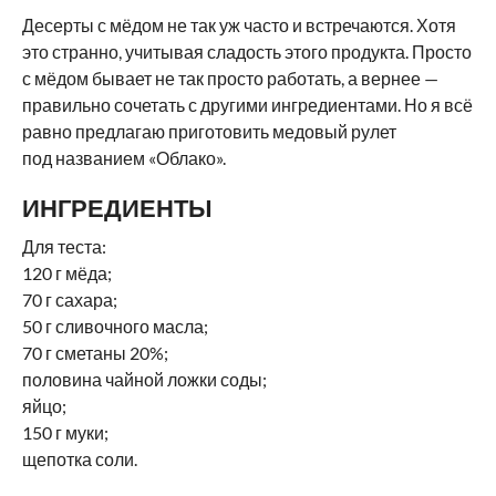
Десерты с мёдом не так уж часто и встречаются. Хотя
это странно, учитывая сладость этого продукта. Просто
с мёдом бывает не так просто работать, а вернее —
правильно сочетать с другими ингредиентами. Но я всё
равно предлагаю приготовить медовый рулет
под названием «Облако».
ИНГРЕДИЕНТЫ
Для теста:
120 г мёда;
70 г сахара;
50 г сливочного масла;
70 г сметаны 20%;
половина чайной ложки соды;
яйцо;
150 г муки;
щепотка соли.