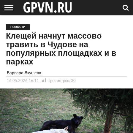
НОВГОРОДСКАЯ
ОБЛАСТЬ
НОВОСТИ
РОССИЯ
СПЕЦПРОЕКТЫ
БЛОГ
СТАТЬИ
ФОТОРЕПОРТАЖИ
ИНТЕРВЬЮ
ОБЪЕКТЫ
ПОДБОРКИ
НОВОСТИ
СОСЕДЕЙ
/ МИР
Клещей начнут массово
травить в Чудове на
популярных площадках и в
парках
Варвара Якушева
16.05.2026 16:11
Просмотров:
30