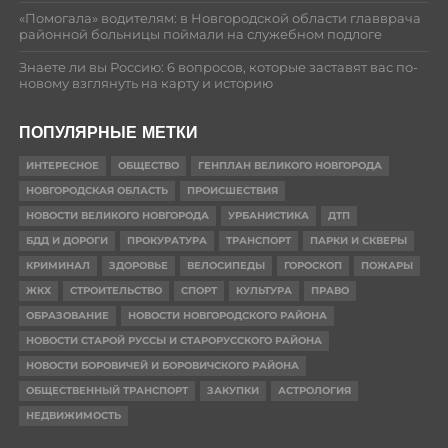
«Помогала» водителям: в Новгородской области главврача
районной больницы поймали на служебном подлоге
Знаете ли вы Россию: 6 вопросов, которые заставят вас по-
новому взглянуть на карту и историю
ПОПУЛЯРНЫЕ МЕТКИ
ИНТЕРЕСНОЕ
ОБЩЕСТВО
ГЕНПЛАН ВЕЛИКОГО НОВГОРОДА
НОВГОРОДСКАЯ ОБЛАСТЬ
ПРОИСШЕСТВИЯ
НОВОСТИ ВЕЛИКОГО НОВГОРОДА
УРБАНИСТИКА
ДТП
БДД И ДОРОГИ
ПРОКУРАТУРА
ТРАНСПОРТ
ПАРКИ И СКВЕРЫ
КРИМИНАЛ
ЗДОРОВЬЕ
ВЕЛОСИПЕДЫ
ГОРОСКОП
ПОЖАРЫ
ЖКХ
СТРОИТЕЛЬСТВО
СПОРТ
КУЛЬТУРА
ПРАВО
ОБРАЗОВАНИЕ
НОВОСТИ НОВГОРОДСКОГО РАЙОНА
НОВОСТИ СТАРОЙ РУССЫ И СТАРОРУССКОГО РАЙОНА
НОВОСТИ БОРОВИЧЕЙ И БОРОВИЧСКОГО РАЙОНА
ОБЩЕСТВЕННЫЙ ТРАНСПОРТ
ЗАКУПКИ
АСТРОЛОГИЯ
НЕДВИЖИМОСТЬ