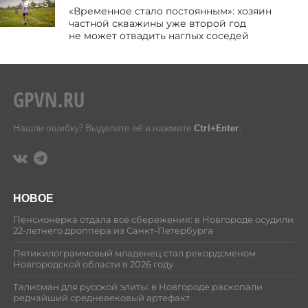
245
«Временное стало постоянным»: хозяин
частной скважины уже второй год
не может отвадить наглых соседей
Нашли ошибку? Выделите её и нажмите
Ctrl+Enter
.
НОВОЕ
Пенсионерка отдала все сбережения: в Новгороде осудили
22-летнего дроппера из Санкт-Петербурга
Пятикилограммовый младенец стал рекордсменом
Новгородской области в 2026 году
Талисман для русской элиты: в Новгороде раскопали
редчайший средневековый артефакт