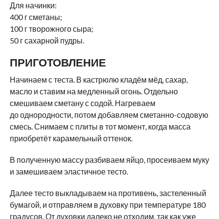
Для начинки:
400 г сметаны;
100 г творожного сыра;
50 г сахарной пудры.
ПРИГОТОВЛЕНИЕ
Начинаем с теста. В кастрюлю кладём мёд, сахар,
масло и ставим на медленный огонь. Отдельно
смешиваем сметану с содой. Нагреваем
до однородности, потом добавляем сметанно-содовую
смесь. Снимаем с плиты в тот момент, когда масса
приобретёт карамельный оттенок.
В полученную массу разбиваем яйцо, просеиваем муку
и замешиваем эластичное тесто.
Далее тесто выкладываем на противень, застеленный
бумагой, и отправляем в духовку при температуре 180
градусов. От духовки далеко не отходим, так как уже