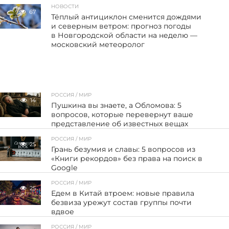
НОВОСТИ
67
Тёплый антициклон сменится дождями
и северным ветром: прогноз погоды
в Новгородской области на неделю —
московский метеоролог
РОССИЯ / МИР
14
Пушкина вы знаете, а Обломова: 5
вопросов, которые перевернут ваше
представление об известных вещах
РОССИЯ / МИР
25
Грань безумия и славы: 5 вопросов из
«Книги рекордов» без права на поиск в
Google
РОССИЯ / МИР
25
Едем в Китай втроем: новые правила
безвиза урежут состав группы почти
вдвое
РОССИЯ / МИР