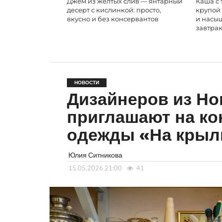
Джем из жёлтых слив — янтарный
Каша с 
десерт с кислинкой: просто,
крупой
вкусно и без консервантов
и насы
завтрак
НОВОСТИ
Дизайнеров из Но
приглашают на ко
одежды «На крыл
Юлия Ситникова
15.05.2026 21:00
41