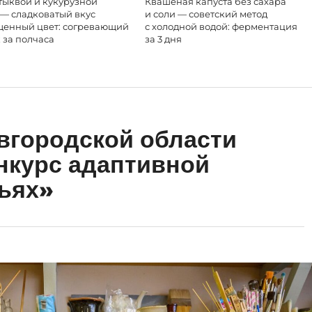
тыквой и кукурузной
Квашеная капуста без сахара
 — сладковатый вкус
и соли — советский метод
щенный цвет: согревающий
с холодной водой: ферментация
 за полчаса
за 3 дня
вгородской области
нкурс адаптивной
ьях»