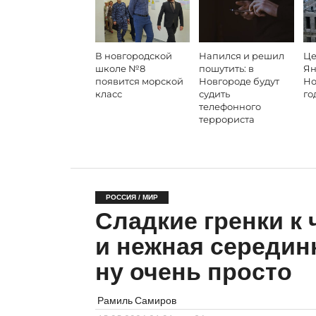
В новгородской
Напился и решил
Це
школе №8
пошутить: в
Ян
появится морской
Новгороде будут
Но
класс
судить
го
телефонного
террориста
РОССИЯ / МИР
Сладкие гренки к 
и нежная середин
ну очень просто
Рамиль Самиров