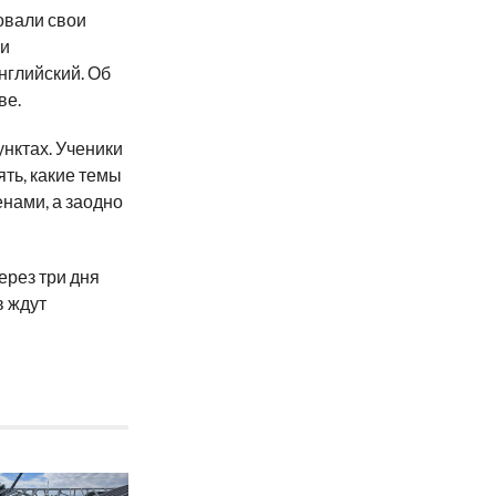
овали свои
ли
нглийский. Об
ве.
нктах. Ученики
ять, какие темы
нами, а заодно
ерез три дня
в ждут