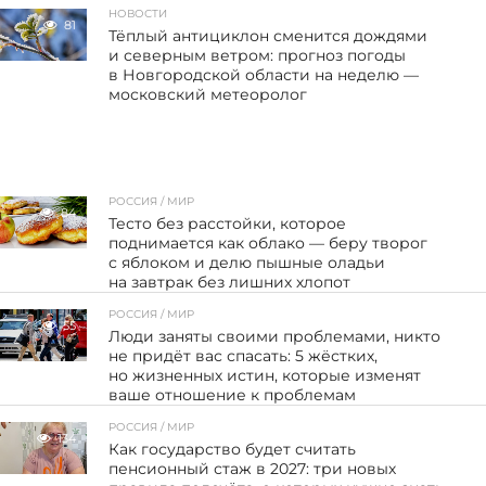
НОВОСТИ
81
Тёплый антициклон сменится дождями
и северным ветром: прогноз погоды
в Новгородской области на неделю —
московский метеоролог
РОССИЯ / МИР
84
Тесто без расстойки, которое
поднимается как облако — беру творог
с яблоком и делю пышные оладьи
на завтрак без лишних хлопот
РОССИЯ / МИР
55
Люди заняты своими проблемами, никто
не придёт вас спасать: 5 жёстких,
но жизненных истин, которые изменят
ваше отношение к проблемам
РОССИЯ / МИР
134
Как государство будет считать
пенсионный стаж в 2027: три новых