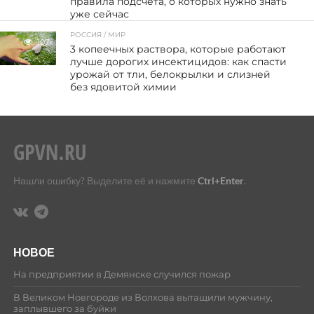
правила подсчёта, о которых нужно знать
уже сейчас
РОССИЯ / МИР
107
3 копеечных раствора, которые работают
лучше дорогих инсектицидов: как спасти
урожай от тли, белокрылки и слизней
без ядовитой химии
Нашли ошибку? Выделите её и нажмите
Ctrl+Enter
.
НОВОЕ
На предприятии в Демянске случился пожар
В Великом Новгороде из Волхова вытащили мужчину,
заплывшего за буйки