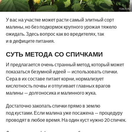
7DACH.RU
У вас на участке может расти самый элитный сорт
малины, но без подкормок крупного урожая тяжело
ожидать. Здесь вопрос как во вредителях, так
и в дефиците питания.
СУТЬ МЕТОДА СО СПИЧКАМИ
И предлагается очень странный метод, который может
показаться безумной идеей — использовать спички.
Сера в их составе питает корни, нормализует
кислотность почвы и отпугивает главных врагов
малины — долгоносика и малинного жука.
Достаточно закопать спички прямо в землю
под кустами. Если малина уже посажена — процедуру
проводят в любое время. На один куст нужно 20 спичек.