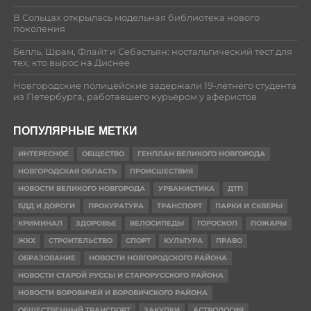
В Сольцах открылась модельная библиотека нового
поколения
Белль, Шрам, Флайт и Себастьян: ностальгический тест для
тех, кто вырос на Диснее
Новгородские полицейские задержали 19-летнего студента
из Петербурга, работавшего курьером у аферистов
ПОПУЛЯРНЫЕ МЕТКИ
ИНТЕРЕСНОЕ
ОБЩЕСТВО
ГЕНПЛАН ВЕЛИКОГО НОВГОРОДА
НОВГОРОДСКАЯ ОБЛАСТЬ
ПРОИСШЕСТВИЯ
НОВОСТИ ВЕЛИКОГО НОВГОРОДА
УРБАНИСТИКА
ДТП
БДД И ДОРОГИ
ПРОКУРАТУРА
ТРАНСПОРТ
ПАРКИ И СКВЕРЫ
КРИМИНАЛ
ЗДОРОВЬЕ
ВЕЛОСИПЕДЫ
ГОРОСКОП
ПОЖАРЫ
ЖКХ
СТРОИТЕЛЬСТВО
СПОРТ
КУЛЬТУРА
ПРАВО
ОБРАЗОВАНИЕ
НОВОСТИ НОВГОРОДСКОГО РАЙОНА
НОВОСТИ СТАРОЙ РУССЫ И СТАРОРУССКОГО РАЙОНА
НОВОСТИ БОРОВИЧЕЙ И БОРОВИЧСКОГО РАЙОНА
ОБЩЕСТВЕННЫЙ ТРАНСПОРТ
ЗАКУПКИ
АСТРОЛОГИЯ