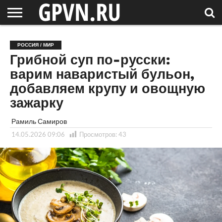
НОВГОРОДСКАЯ
ОБЛАСТЬ
НОВОСТИ
РОССИЯ
СПЕЦПРОЕКТЫ
БЛОГ
СТАТЬИ
ФОТОРЕПОРТАЖИ
ИНТЕРВЬЮ
ОБЪЕКТЫ
ПОДБОРКИ
РОССИЯ / МИР
СОСЕДЕЙ
/ МИР
Грибной суп по-русски:
варим наваристый бульон,
добавляем крупу и овощную
зажарку
Рамиль Самиров
14.05.2026 09:06
Просмотров:
43