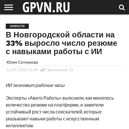
НОВГОРОДСКАЯ
ОБЛАСТЬ
НОВОСТИ
РОССИЯ
СПЕЦПРОЕКТЫ
БЛОГ
СТАТЬИ
ФОТОРЕПОРТАЖИ
ИНТЕРВЬЮ
ОБЪЕКТЫ
ПОДБОРКИ
НОВОСТИ
СОСЕДЕЙ
/ МИР
В Новгородской области на
33% выросло число резюме
с навыками работы с ИИ
Юлия Ситникова
12.05.2026 15:28
Просмотров:
16
ИИ экономит рабочие часы
Эксперты «Авито Работы» выяснили, как менялось
количество резюме на платформе, и заметили
устойчивый рост числа соискателей, которые
указывают навыки работы с искусственным
интеллектом.