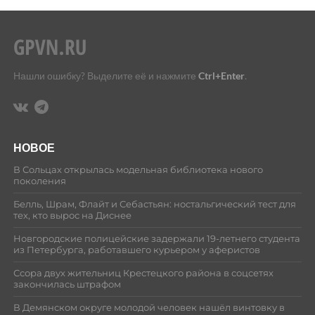
Нашли ошибку? Выделите её и нажмите
Ctrl+Enter
.
НОВОЕ
В Сольцах открылась модельная библиотека нового
поколения
Белль, Шрам, Флайт и Себастьян: ностальгический тест для
тех, кто вырос на Диснее
Новгородские полицейские задержали 19-летнего студента
из Петербурга, работавшего курьером у аферистов
Ссора двух жительниц Крестецкого района в соцсетях
закончилась штрафом
В Демянском округе молодой человек нашёл винтовку в