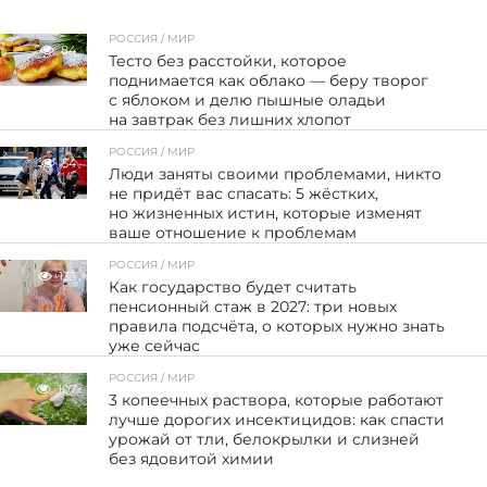
РОССИЯ / МИР
84
Тесто без расстойки, которое
поднимается как облако — беру творог
с яблоком и делю пышные оладьи
на завтрак без лишних хлопот
РОССИЯ / МИР
54
Люди заняты своими проблемами, никто
не придёт вас спасать: 5 жёстких,
но жизненных истин, которые изменят
ваше отношение к проблемам
РОССИЯ / МИР
133
Как государство будет считать
пенсионный стаж в 2027: три новых
правила подсчёта, о которых нужно знать
уже сейчас
РОССИЯ / МИР
107
3 копеечных раствора, которые работают
лучше дорогих инсектицидов: как спасти
урожай от тли, белокрылки и слизней
без ядовитой химии