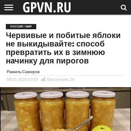
НОВГОРОДСКАЯ
ОБЛАСТЬ
НОВОСТИ
РОССИЯ
СПЕЦПРОЕКТЫ
БЛОГ
СТАТЬИ
ФОТОРЕПОРТАЖИ
ИНТЕРВЬЮ
ОБЪЕКТЫ
ПОДБОРКИ
РОССИЯ / МИР
СОСЕДЕЙ
/ МИР
Червивые и побитые яблоки
не выкидывайте: способ
превратить их в зимнюю
начинку для пирогов
Рамиль Самиров
08.05.2026 03:03
Просмотров:
26