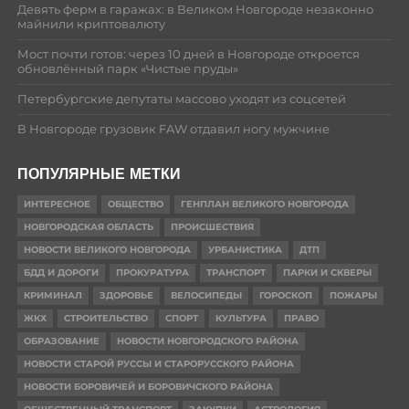
Девять ферм в гаражах: в Великом Новгороде незаконно
майнили криптовалюту
Мост почти готов: через 10 дней в Новгороде откроется
обновлённый парк «Чистые пруды»
Петербургские депутаты массово уходят из соцсетей
В Новгороде грузовик FAW отдавил ногу мужчине
ПОПУЛЯРНЫЕ МЕТКИ
ИНТЕРЕСНОЕ
ОБЩЕСТВО
ГЕНПЛАН ВЕЛИКОГО НОВГОРОДА
НОВГОРОДСКАЯ ОБЛАСТЬ
ПРОИСШЕСТВИЯ
НОВОСТИ ВЕЛИКОГО НОВГОРОДА
УРБАНИСТИКА
ДТП
БДД И ДОРОГИ
ПРОКУРАТУРА
ТРАНСПОРТ
ПАРКИ И СКВЕРЫ
КРИМИНАЛ
ЗДОРОВЬЕ
ВЕЛОСИПЕДЫ
ГОРОСКОП
ПОЖАРЫ
ЖКХ
СТРОИТЕЛЬСТВО
СПОРТ
КУЛЬТУРА
ПРАВО
ОБРАЗОВАНИЕ
НОВОСТИ НОВГОРОДСКОГО РАЙОНА
НОВОСТИ СТАРОЙ РУССЫ И СТАРОРУССКОГО РАЙОНА
НОВОСТИ БОРОВИЧЕЙ И БОРОВИЧСКОГО РАЙОНА