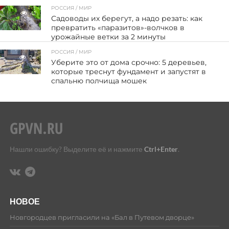
РОССИЯ / МИР
41
Садоводы их берегут, а надо резать: как
превратить «паразитов»-волчков в
урожайные ветки за 2 минуты
РОССИЯ / МИР
24
Уберите это от дома срочно: 5 деревьев,
которые треснут фундамент и запустят в
спальню полчища мошек
Нашли ошибку? Выделите её и нажмите
Ctrl+Enter
.
НОВОЕ
Новгородцев пригласили на «Бал в Путевом дворце»