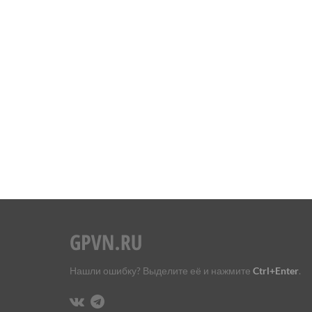
Нашли ошибку? Выделите её и нажмите
Ctrl+Enter
.