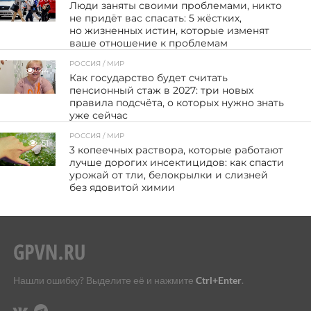
Люди заняты своими проблемами, никто
не придёт вас спасать: 5 жёстких,
но жизненных истин, которые изменят
ваше отношение к проблемам
РОССИЯ / МИР
44
Как государство будет считать
пенсионный стаж в 2027: три новых
правила подсчёта, о которых нужно знать
уже сейчас
РОССИЯ / МИР
51
3 копеечных раствора, которые работают
лучше дорогих инсектицидов: как спасти
урожай от тли, белокрылки и слизней
без ядовитой химии
Нашли ошибку? Выделите её и нажмите
Ctrl+Enter
.