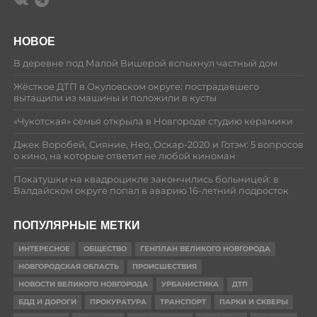
НОВОЕ
В деревне под Малой Вишерой вспыхнул частный дом
Жёсткое ДТП в Окуловском округе: пострадавшего
вытащили из машины и положили в кусты
«Чукотская» семья открыла в Новгороде студию керамики
Джек Воробей, Сияние, Нео, Оскар-2020 и Готэм: 5 вопросов
о кино, на которые ответит не любой киноман
Покатушки на квадроцикле закончились больницей: в
Валдайском округе попал в аварию 16-летний подросток
ПОПУЛЯРНЫЕ МЕТКИ
ИНТЕРЕСНОЕ
ОБЩЕСТВО
ГЕНПЛАН ВЕЛИКОГО НОВГОРОДА
НОВГОРОДСКАЯ ОБЛАСТЬ
ПРОИСШЕСТВИЯ
НОВОСТИ ВЕЛИКОГО НОВГОРОДА
УРБАНИСТИКА
ДТП
БДД И ДОРОГИ
ПРОКУРАТУРА
ТРАНСПОРТ
ПАРКИ И СКВЕРЫ