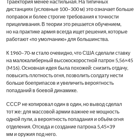
Траектория менее настильная. На типичных
дистанциях (условные 100–300 м) это означает больше
поправок и более строгие требования к точности
прицеливания. В теории это решается обучением,
но на практике армия всегда ищет решения, которые
работают «по умолчанию» для большинства.
К 1960–70-м стало очевидно, что США сделали ставку
на малокалиберный высокоскоростной патрон 5,56×45
(M16). Основная идея была похожей: снизить отдачу,
повысить плотность огня, позволить солдату нести
больше боеприпасов и увеличить вероятность
попаданий в боевой динамике.
СССР не копировал один в один, но вывод сделал
тот же: для массовой армии важнее не мощность
одной пули, а вероятность попадания и объём огня
отделения. Отсюда и создание патрона 5,45×39
мм и оружия под него.