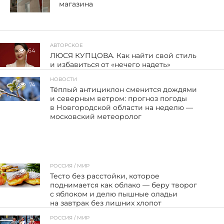
магазина
АВТОРСКОЕ
64
ЛЮСЯ КУПЦОВА. Как найти свой стиль
и избавиться от «нечего надеть»
НОВОСТИ
74
Тёплый антициклон сменится дождями
и северным ветром: прогноз погоды
в Новгородской области на неделю —
московский метеоролог
РОССИЯ / МИР
16
Тесто без расстойки, которое
поднимается как облако — беру творог
с яблоком и делю пышные оладьи
на завтрак без лишних хлопот
РОССИЯ / МИР
16