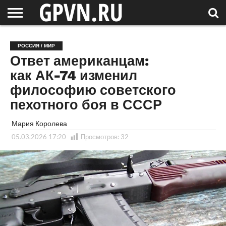
НОВГОРОДСКАЯ
ОБЛАСТЬ
НОВОСТИ
РОССИЯ
СПЕЦПРОЕКТЫ
БЛОГ
СТАТЬИ
ФОТОРЕПОРТАЖИ
ИНТЕРВЬЮ
ОБЪЕКТЫ
ПОДБОРКИ
РОССИЯ / МИР
СОСЕДЕЙ
/ МИР
Ответ американцам:
как АК-74 изменил
философию советского
пехотного боя в СССР
Мария Королева
05.03.2026 17:20
Просмотров:
32