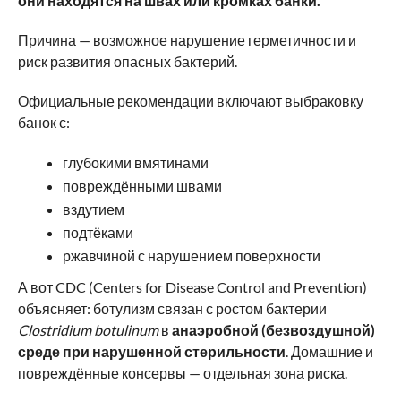
они находятся на швах или кромках банки.
Причина — возможное нарушение герметичности и
риск развития опасных бактерий.
Официальные рекомендации включают выбраковку
банок с:
глубокими вмятинами
повреждёнными швами
вздутием
подтёками
ржавчиной с нарушением поверхности
А вот CDC (Centers for Disease Control and Prevention)
объясняет: ботулизм связан с ростом бактерии
Clostridium botulinum
в
анаэробной (безвоздушной)
среде при нарушенной стерильности
. Домашние и
повреждённые консервы — отдельная зона риска.