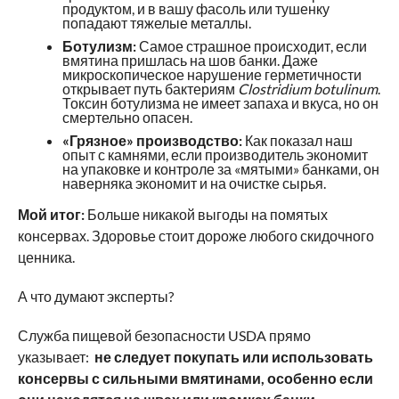
продуктом, и в вашу фасоль или тушенку
попадают тяжелые металлы.
Ботулизм:
Самое страшное происходит, если
вмятина пришлась на шов банки. Даже
микроскопическое нарушение герметичности
открывает путь бактериям
Clostridium botulinum
.
Токсин ботулизма не имеет запаха и вкуса, но он
смертельно опасен.
«Грязное» производство:
Как показал наш
опыт с камнями, если производитель экономит
на упаковке и контроле за «мятыми» банками, он
наверняка экономит и на очистке сырья.
Мой итог:
Больше никакой выгоды на помятых
консервах. Здоровье стоит дороже любого скидочного
ценника.
А что думают эксперты?
Служба пищевой безопасности USDA прямо
указывает:
не следует покупать или использовать
консервы с сильными вмятинами, особенно если