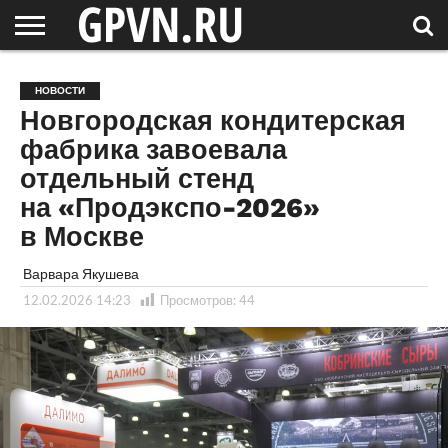
НОВГОРОДСКАЯ
ОБЛАСТЬ
НОВОСТИ
РОССИЯ
СПЕЦПРОЕКТЫ
БЛОГ
СТАТЬИ
ФОТОРЕПОРТАЖИ
ИНТЕРВЬЮ
ОБЪЕКТЫ
ПОДБОРКИ
НОВОСТИ
СОСЕДЕЙ
/ МИР
Новгородская кондитерская
фабрика завоевала
отдельный стенд
на «Продэкспо-2026»
в Москве
Варвара Якушева
12.02.2026 14:23
Просмотров:
44