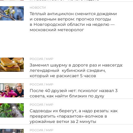
НОВОСТИ
83
Тёплый антициклон сменится дождями
и северным ветром: прогноз погоды
в Новгородской области на неделю —
московский метеоролог
РОССИЯ / МИР
37
Заменил шаурму в дороге раз и навсегда:
легендарный кубинский сэндвич,
который не раскисает 5 часов
РОССИЯ / МИР
19
После 40 друзей нет: психолог назвал 3
совета, как найти близких по духу
РОССИЯ / МИР
19
Садоводы их берегут, а надо резать: как
превратить «паразитов»-волчков в
урожайные ветки за 2 минуты
РОССИЯ / МИР