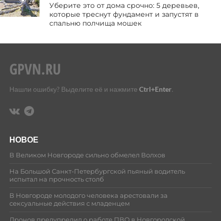
19
Уберите это от дома срочно: 5 деревьев,
которые треснут фундамент и запустят в
спальню полчища мошек
Нашли ошибку? Выделите её и нажмите
Ctrl+Enter
.
НОВОЕ
В Великом Новгороде сильно обмелел Волхов
На Большой Санкт-Петербургской пьяный водитель
испытал на прочность столб
В Новгороде молодого человека арестовали за
сексуальные действия с младенцем
Дронов предупредил о работе ПВО в Новгородской