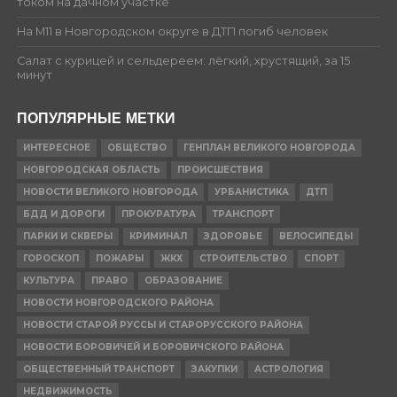
током на дачном участке
На М11 в Новгородском округе в ДТП погиб человек
Салат с курицей и сельдереем: лёгкий, хрустящий, за 15
минут
ПОПУЛЯРНЫЕ МЕТКИ
ИНТЕРЕСНОЕ
ОБЩЕСТВО
ГЕНПЛАН ВЕЛИКОГО НОВГОРОДА
НОВГОРОДСКАЯ ОБЛАСТЬ
ПРОИСШЕСТВИЯ
НОВОСТИ ВЕЛИКОГО НОВГОРОДА
УРБАНИСТИКА
ДТП
БДД И ДОРОГИ
ПРОКУРАТУРА
ТРАНСПОРТ
ПАРКИ И СКВЕРЫ
КРИМИНАЛ
ЗДОРОВЬЕ
ВЕЛОСИПЕДЫ
ГОРОСКОП
ПОЖАРЫ
ЖКХ
СТРОИТЕЛЬСТВО
СПОРТ
КУЛЬТУРА
ПРАВО
ОБРАЗОВАНИЕ
НОВОСТИ НОВГОРОДСКОГО РАЙОНА
НОВОСТИ СТАРОЙ РУССЫ И СТАРОРУССКОГО РАЙОНА
НОВОСТИ БОРОВИЧЕЙ И БОРОВИЧСКОГО РАЙОНА
ОБЩЕСТВЕННЫЙ ТРАНСПОРТ
ЗАКУПКИ
АСТРОЛОГИЯ
НЕДВИЖИМОСТЬ