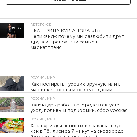
АВТОРСКОЕ
94
ЕКАТЕРИНА КУРГАНОВА. «Ты —
неликвид»: почему мы разлюбили друг
друга и превратили семью в
маркетплейс
РОССИЯ / МИР
15
Как постирать пуховик вручную или в
машинке: советы и рекомендации
РОССИЯ / МИР
52
Календарь работ в огороде в августе:
уход, поливы и подкормки, сбор урожая
РОССИЯ / МИР
57
Хачапури для ленивых из лаваша: вкус
как в Тбилиси за 7 минут на сковороде
(без духовки и замеса теста)