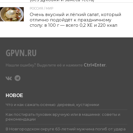
РОССИЯ / МИР
128
Очень вкусный и лёгкий салат, который
отлично подойдёт к праздничному
столу: в 100 г — всего 0,2 ХЕ и 220 ккал
Нашли ошибку? Выделите её и нажмите
Ctrl+Enter
.
НОВОЕ
Что и как сажать осенью: деревья, кустарники
Как постирать пуховик вручную или в машинке: советы и
рекомендации
В Новгородском округе 63-летний мужчина погиб от удара