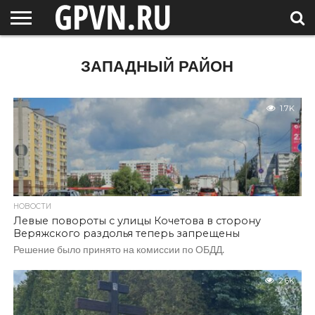
НОВГОРОДСКАЯ
ОБЛАСТЬ
НОВОСТИ
РОССИЯ
СПЕЦПРОЕКТЫ
БЛОГ
СТАТЬИ
ФОТОРЕПОРТАЖИ
ИНТЕРВЬЮ
ОБЪЕКТЫ
ПОДБОРКИ
ЗАПАДНЫЙ РАЙОН
СОСЕДЕЙ
/ МИР
1.7K
НОВОСТИ
Левые повороты с улицы Кочетова в сторону
Веряжского раздолья теперь запрещены
Решение было принято на комиссии по ОБДД.
2.6K