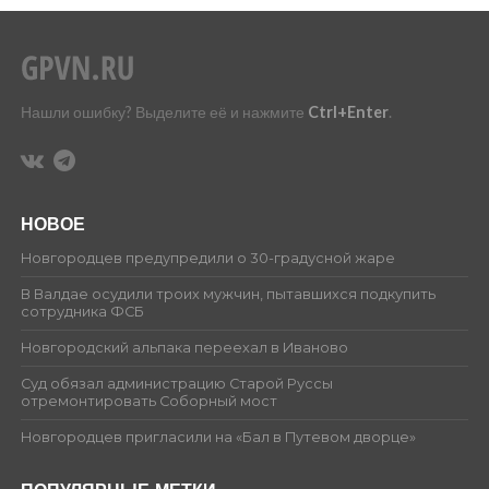
Нашли ошибку? Выделите её и нажмите
Ctrl+Enter
.
НОВОЕ
Новгородцев предупредили о 30-градусной жаре
В Валдае осудили троих мужчин, пытавшихся подкупить
сотрудника ФСБ
Новгородский альпака переехал в Иваново
Суд обязал администрацию Старой Руссы
отремонтировать Соборный мост
Новгородцев пригласили на «Бал в Путевом дворце»