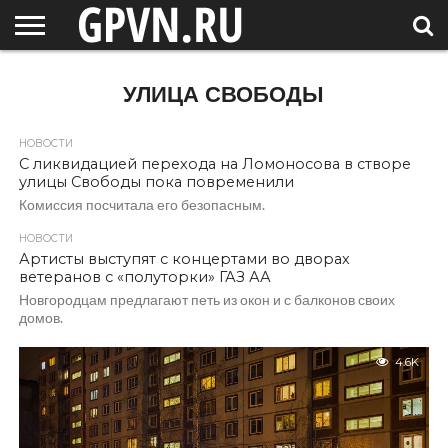
НОВГОРОДСКАЯ
ОБЛАСТЬ
НОВОСТИ
РОССИЯ
СПЕЦПРОЕКТЫ
БЛОГ
СТАТЬИ
ФОТОРЕПОРТАЖИ
ИНТЕРВЬЮ
ОБЪЕКТЫ
ПОДБОРКИ
УЛИЦА СВОБОДЫ
СОСЕДЕЙ
/ МИР
НОВОСТИ
С ликвидацией перехода на Ломоносова в створе
улицы Свободы пока повременили
Комиссия посчитала его безопасным.
НОВОСТИ
Артисты выступят с концертами во дворах
ветеранов с «полуторки» ГАЗ АА
Новгородцам предлагают петь из окон и с балконов своих
домов.
4.6K