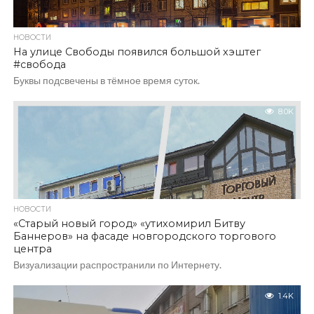
НОВОСТИ
На улице Свободы появился большой хэштег
#свобода
Буквы подсвечены в тёмное время суток.
8.0K
НОВОСТИ
«Старый новый город» «утихомирил Битву
Баннеров» на фасаде новгородского торгового
центра
Визуализации распространили по Интернету.
1.4K