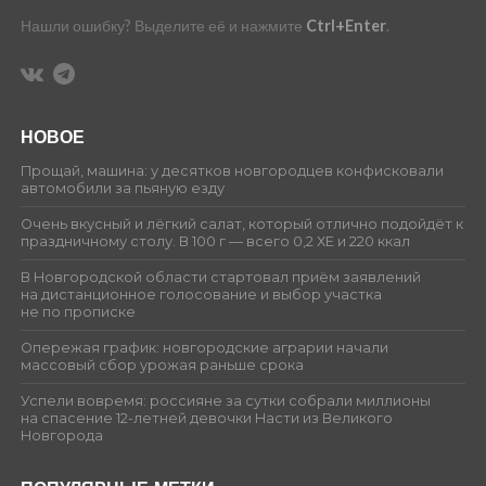
Нашли ошибку? Выделите её и нажмите
Ctrl+Enter
.
НОВОЕ
Прощай, машина: у десятков новгородцев конфисковали
автомобили за пьяную езду
Очень вкусный и лёгкий салат, который отлично подойдёт к
праздничному столу. В 100 г — всего 0,2 ХЕ и 220 ккал
В Новгородской области стартовал приём заявлений
на дистанционное голосование и выбор участка
не по прописке
Опережая график: новгородские аграрии начали
массовый сбор урожая раньше срока
Успели вовремя: россияне за сутки собрали миллионы
на спасение 12-летней девочки Насти из Великого
Новгорода