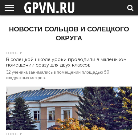
НОВГОРОДСКАЯ
ОБЛАСТЬ
НОВОСТИ
РОССИЯ
СПЕЦПРОЕКТЫ
БЛОГ
СТАТЬИ
ФОТОРЕПОРТАЖИ
ИНТЕРВЬЮ
ОБЪЕКТЫ
ПОДБОРКИ
НОВОСТИ СОЛЬЦОВ И СОЛЕЦКОГО
СОСЕДЕЙ
/ МИР
ОКРУГА
НОВОСТИ
В солецкой школе уроки проводили в маленьком
помещении сразу для двух классов
32 ученика занимались в помещении площадью 50
квадратных метров.
1.2K
НОВОСТИ