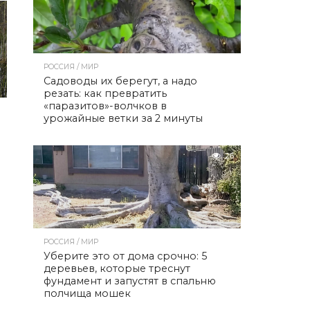
РОССИЯ / МИР
Садоводы их берегут, а надо
резать: как превратить
«паразитов»-волчков в
урожайные ветки за 2 минуты
26
и
РОССИЯ / МИР
Уберите это от дома срочно: 5
деревьев, которые треснут
фундамент и запустят в спальню
полчища мошек