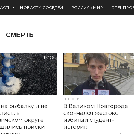
АСТЬ
НОВОСТИ СОСЕДЕЙ
РОССИЯ / МИР
СПЕЦПРО
СМЕРТЬ
178
981
НОВОСТИ
на рыбалку и не
В Великом Новгороде
лись: в
скончался жестоко
ичском округе
избитый студент-
ршились поиски
историк
 мужчин