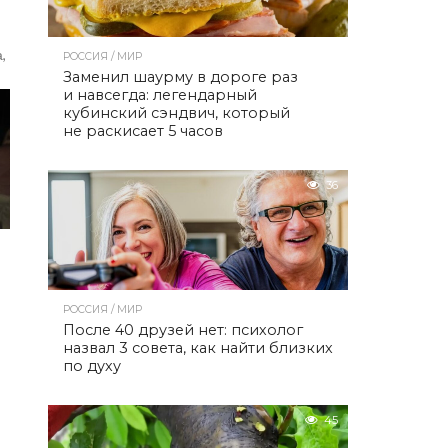
,
РОССИЯ / МИР
Заменил шаурму в дороге раз
и навсегда: легендарный
кубинский сэндвич, который
не раскисает 5 часов
36
РОССИЯ / МИР
После 40 друзей нет: психолог
назвал 3 совета, как найти близких
по духу
45
чи