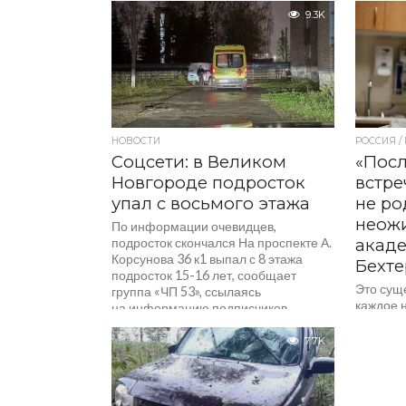
Госавтои
9.3K
НОВОСТИ
РОССИЯ /
Соцсети: в Великом
«Посл
Новгороде подросток
встре
упал с восьмого этажа
не ро
неож
По информации очевидцев,
подросток скончался На проспекте А.
акад
Корсунова 36 к1 выпал с 8 этажа
Бехт
подросток 15-16 лет, сообщает
Это сущ
группа «ЧП 53», ссылаясь
каждое 
на информацию подписчиков.
На кана
Сообщается, что,...
и воспит
7.7K
после см
принято
Наталья.