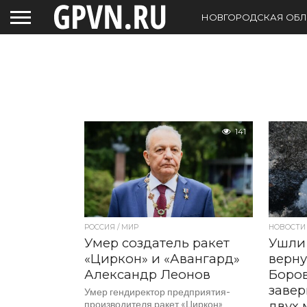
НОВГОРОДСКАЯ ОБЛ
141
РОССИЯ / МИР
НОВОСТИ
Умер создатель ракет
Ушли 
«Циркон» и «Авангард»
верну
Александр Леонов
Боров
заве
Умер гендиректор предприятия-
производителя ракет «Циркон»
двух