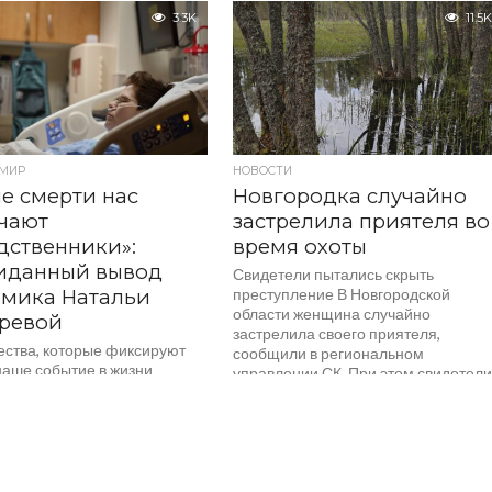
нспекции...
пьяным сбил насмерть
3.3K
11.5K
велосипедистов. Об этом...
 МИР
НОВОСТИ
е смерти нас
Новгородка случайно
чают
застрелила приятеля во
дственники»:
время охоты
иданный вывод
Свидетели пытались скрыть
емика Натальи
преступление В Новгородской
области женщина случайно
еревой
застрелила своего приятеля,
ества, которые фиксируют
сообщили в региональном
наше событие в жизни
управлении СК. При этом свидетел
ле «Просто о жизни
трагедии попытались скрыть
ании» рассказали о жизни
убийство, закопав тело....
ерти. О смерти часто
 молчать, но нейрофизиолог
..