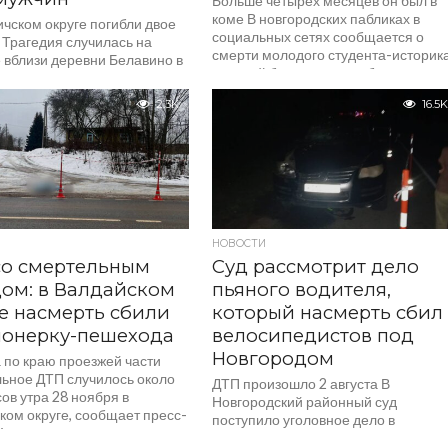
Больше четырех месяцев он был в
коме В новгородских пабликах в
чском округе погибли двое
социальных сетях сообщается о
 Трагедия случилась на
смерти молодого студента-историка
 вблизи деревни Белавино в
который был жестоко избит...
дской области. Двое мужчин
рыбалку 29...
2.3K
16.5K
НОВОСТИ
со смертельным
Суд рассмотрит дело
ом: в Валдайском
пьяного водителя,
е насмерть сбили
который насмерть сбил
ионерку-пешехода
велосипедистов под
Новгородом
 по краю проезжей части
ьное ДТП случилось около
ДТП произошло 2 августа В
ов утра 28 ноября в
Новгородский районный суд
ком округе, сообщает пресс-
поступило уголовное дело в
Управления
отношении водителя, который буду