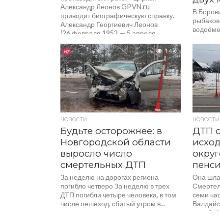
Александр Леонов GPVN.ru
В Борови
приводит биографическую справку.
рыбаков
Александр Георгиевич Леонов
водоёме
(26 февраля 1952 — 5 апреля
Новгоро
2026) — выдающийся советский
ушли на 
и российский конструктор,...
1.4K
НОВОСТИ
НОВОСТИ
Будьте осторожнее: в
ДТП 
Новгородской области
исход
выросло число
округ
смертельных ДТП
пенс
За неделю на дорогах региона
Она шла
погибло четверо За неделю в трех
Смертел
ДТП погибли четыре человека, в том
семи час
числе пешеход, сбитый утром в...
Валдайс
служба 