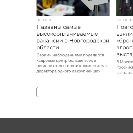
НОВОСТИ
НОВОСТИ
Названы самые
Новго
высокооплачиваемые
взяли
вакансии в Новгородской
«брон
области
агро
выста
Своими наблюдениями поделился
кадровый центр Больше всех в
В Москв
регионе готовы платить заместителю
Российс
директора одного из крупнейших
выставка
сельхозпредприятий. Ему
приуроч
предлагают до 350 тысяч...
сельско
в номина