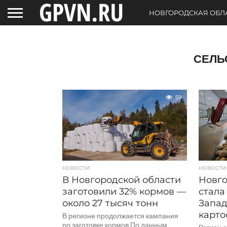
НОВГОРОДСКАЯ ОБЛ
СЕЛЬ
59
НОВОСТИ
НОВОСТИ
В Новгородской области
Новго
заготовили 32% кормов —
стала
около 27 тысяч тонн
Запа
карто
В регионе продолжается кампания
по заготовке кормов По данным