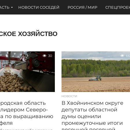
АСТЬ
НОВОСТИ СОСЕДЕЙ
РОССИЯ / МИР
СПЕЦПРОЕ
СКОЕ ХОЗЯЙСТВО
30
66
НОВОСТИ
родская область
В Хвойнинском округе
 лидером Северо-
депутаты областной
да по выращиванию
думы оценили
феля
промежуточные итоги
весенней посевной