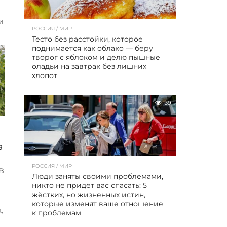
и
РОССИЯ / МИР
Тесто без расстойки, которое
поднимается как облако — беру
творог с яблоком и делю пышные
оладьи на завтрак без лишних
хлопот
39
а
РОССИЯ / МИР
в
Люди заняты своими проблемами,
никто не придёт вас спасать: 5
жёстких, но жизненных истин,
которые изменят ваше отношение
,
к проблемам