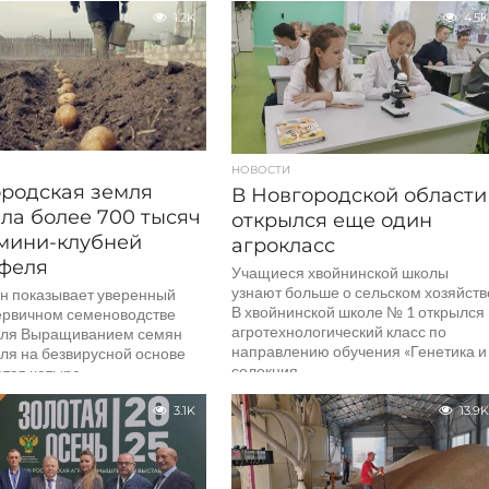
рством сельского хозяйства
1.2K
4.5K
«Россельхозбанк». В рамках
.
НОВОСТИ
родская земля
В Новгородской области
ла более 700 тысяч
открылся еще один
мини-клубней
агрокласс
феля
Учащиеся хвойнинской школы
узнают больше о сельском хозяйств
он показывает уверенный
В хвойнинской школе № 1 открылся
первичном семеноводстве
агротехнологический класс по
ля Выращиванием семян
направлению обучения «Генетика и
ля на безвирусной основе
селекция...
тся четыре
одческих хозяйств области.
3.1K
13.9K
..