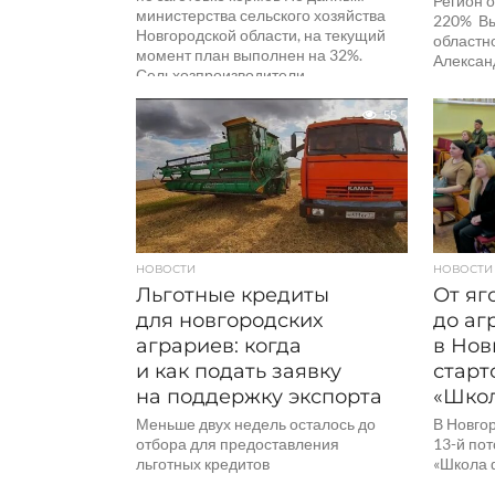
Регион 
министерства сельского хозяйства
220% Вы
Новгородской области, на текущий
областн
момент план выполнен на 32%.
Алексан
Сельхозпроизводители...
аграрног
словам,..
55
НОВОСТИ
НОВОСТИ
Льготные кредиты
От яг
для новгородских
до аг
аграриев: когда
в Нов
и как подать заявку
старт
на поддержку экспорта
«Шко
Меньше двух недель осталось до
В Новго
отбора для предоставления
13-й по
льготных кредитов
«Школа 
сельхозпредприятиям Новгородские
реализу