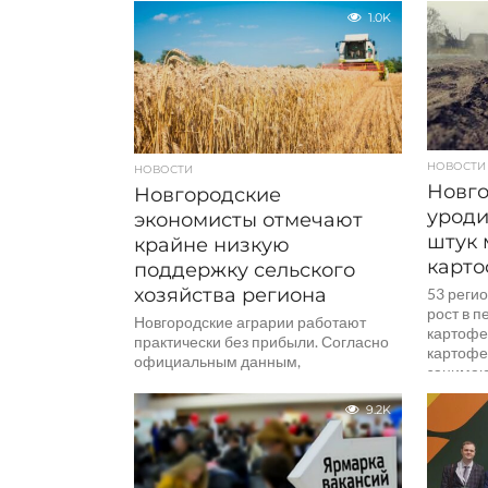
аграрии могут рассчитывать
министе
1.0K
на получение кредитов по льготным
РФ и АО 
условиям. Об этом сообщает
проекта..
Минсельхоз...
НОВОСТИ
НОВОСТИ
Новго
Новгородские
уроди
экономисты отмечают
штук 
крайне низкую
карто
поддержку сельского
хозяйства региона
53 реги
рост в 
Новгородские аграрии работают
картофе
практически без прибыли. Согласно
картофе
официальным данным,
занимаю
рентабельность сельского хозяйства
семенов
в регионе за прошлый год составила
9.2K
Всего их.
всего 3,6%. Если убрать
государственные дотации, этот
показатель...