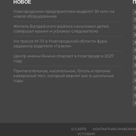
НОВОЕ
П
Новгородским предприятиям выделят 30 млн на
новое оборудование
Житель Валдайского района насиловал детей,
совершал кражи и угрожал следователю
На трассе М-10 в Новгородской области фура
задавила водителя «Газели»
Центр имени Янина откроют в Новгороде в 2027
году
Прилагательное, касательная, Гоголь и призма:
каверзный тест, который вернет вас в школьные
годы
О САЙТЕ
КОНТАКТНАЯ ИНФОРМ
УСЛОВИЯ