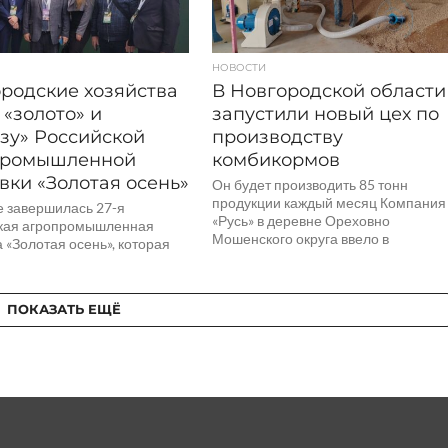
НОВОСТИ
родские хозяйства
В Новгородской области
 «золото» и
запустили новый цех по
зу» Российской
производству
промышленной
комбикормов
вки «Золотая осень»
Он будет производить 85 тонн
продукции каждый месяц Компания
е завершилась 27-я
«Русь» в деревне Ореховно
кая агропромышленная
Мошенского округа ввело в
 «Золотая осень», которая
эксплуатацию цех по производству
ена ко Дню работника
комбикормов...
го хозяйства Золотая медаль
ции «Лучший проект...
ПОКАЗАТЬ ЕЩЁ