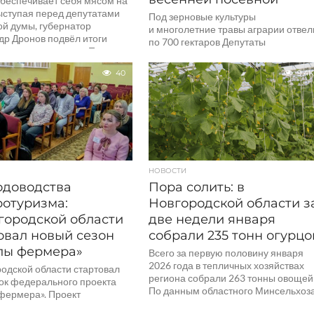
обеспечивает себя мясом на
ступая перед депутатами
Под зерновые культуры
ой думы, губернатор
и многолетние травы аграрии отвел
др Дронов подвёл итоги
по 700 гектаров Депутаты
о сектора региона. По его
Новгородской областной Думы
.
во время поездки в Хвойнинский
40
9.4K
округ осмотрели поля
и производственные площадки СПК
«Левочский»,...
НОВОСТИ
одоводства
Пора солить: в
ротуризма:
Новгородской области з
городской области
две недели января
овал новый сезон
собрали 235 тонн огурцо
лы фермера»
Всего за первую половину января
2026 года в тепличных хозяйствах
родской области стартовал
региона собрали 263 тонны овощей
ток федерального проекта
По данным областного Минсельхоза
фермера». Проект
новгородские теплицы взрастили...
ется совместно