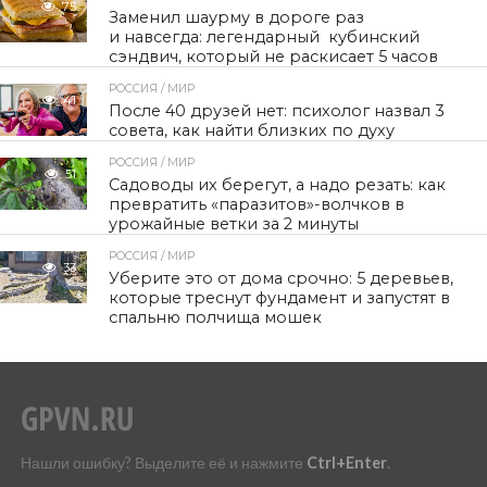
75
Заменил шаурму в дороге раз
и навсегда: легендарный кубинский
сэндвич, который не раскисает 5 часов
РОССИЯ / МИР
41
После 40 друзей нет: психолог назвал 3
совета, как найти близких по духу
РОССИЯ / МИР
51
Садоводы их берегут, а надо резать: как
превратить «паразитов»-волчков в
урожайные ветки за 2 минуты
РОССИЯ / МИР
33
Уберите это от дома срочно: 5 деревьев,
которые треснут фундамент и запустят в
спальню полчища мошек
Нашли ошибку? Выделите её и нажмите
Ctrl+Enter
.