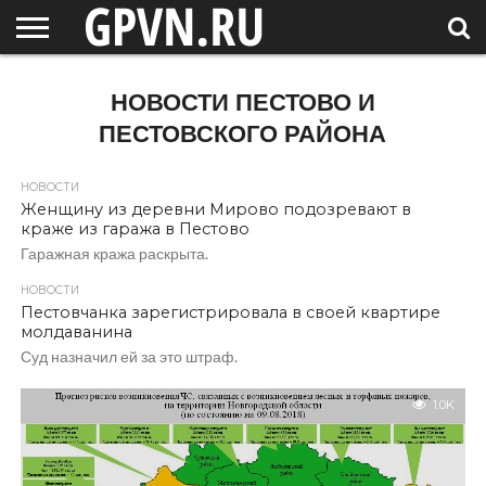
НОВГОРОДСКАЯ
ОБЛАСТЬ
НОВОСТИ
РОССИЯ
СПЕЦПРОЕКТЫ
БЛОГ
СТАТЬИ
ФОТОРЕПОРТАЖИ
ИНТЕРВЬЮ
ОБЪЕКТЫ
ПОДБОРКИ
НОВОСТИ ПЕСТОВО И
СОСЕДЕЙ
/ МИР
ПЕСТОВСКОГО РАЙОНА
НОВОСТИ
Женщину из деревни Мирово подозревают в
краже из гаража в Пестово
Гаражная кража раскрыта.
НОВОСТИ
Пестовчанка зарегистрировала в своей квартире
молдаванина
Суд назначил ей за это штраф.
1.0K