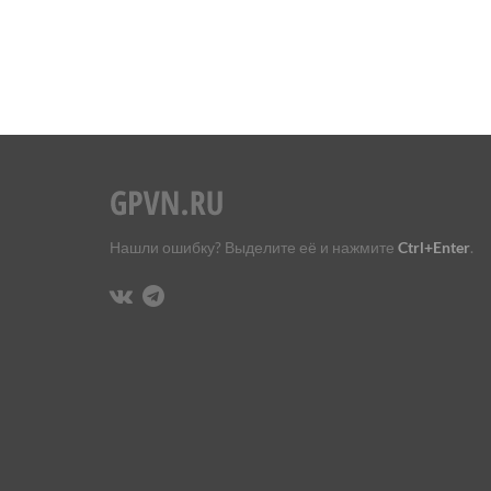
Нашли ошибку? Выделите её и нажмите
Ctrl+Enter
.