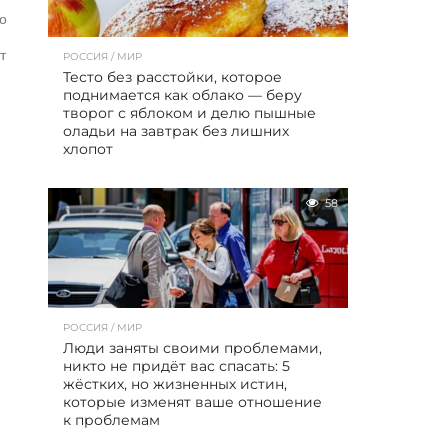
го
т
РОССИЯ / МИР
Тесто без расстойки, которое
поднимается как облако — беру
творог с яблоком и делю пышные
оладьи на завтрак без лишних
хлопот
58
РОССИЯ / МИР
Люди заняты своими проблемами,
никто не придёт вас спасать: 5
жёстких, но жизненных истин,
которые изменят ваше отношение
к проблемам