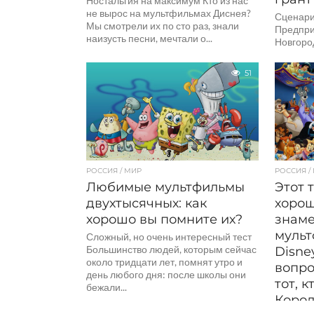
Ностальгия на максимум Кто из нас
не вырос на мультфильмах Диснея?
Сценари
Мы смотрели их по сто раз, знали
Предпри
наизусть песни, мечтали о...
Новгоро
стала п
конкурс
51
культурн
направят
РОССИЯ / МИР
РОССИЯ /
Любимые мультфильмы
Этот 
двухтысячных: как
хорош
хорошо вы помните их?
знам
муль
Сложный, но очень интересный тест
Большинство людей, которым сейчас
Disne
около тридцати лет, помнят утро и
вопро
день любого дня: после школы они
тот, к
бежали...
Корол