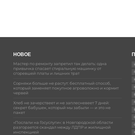
НОВОЕ
П
Мастер по ремонту запретил так делать: одна
привычка спасает стиральную машинку от
сгоревшей платы и лишних трат
Сорняки больше не растут: бесплатный способ,
который заменяет покупное агроволокно и кормит
червей
Хлеб не зачерствеет и не заплесневеет 7 дней:
секрет бабушек, который мы забыли — и это не
пакет
«Послали на Госуслуги»: в Новгородской области
разгорается скандал между ЛДПР и жилищной
инспекцией