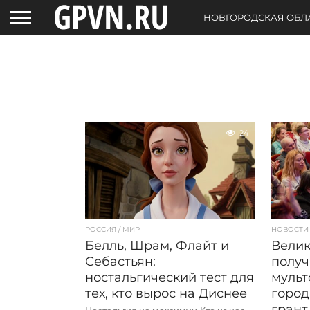
НОВГОРОДСКАЯ ОБЛ
24
РОССИЯ / МИР
НОВОСТИ
Белль, Шрам, Флайт и
Велик
Себастьян:
получ
ностальгический тест для
мульт
тех, кто вырос на Диснее
город
грант