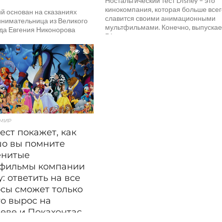
Ностальгический тест Disney – это
кинокомпания, которая больше все
й основан на сказаниях
славится своими анимационными
нимательница из Великого
мультфильмами. Конечно, выпускае
да Евгения Никонорова
Disney и кинохиты, например –
обедительницей грантового
«Пираты Карибского...
а Президентского фонда
52
ых инициатив. Деньги
 на производство...
 МИР
тест покажет, как
о вы помните
енитые
тфильмы компании
y: ответить на все
сы сможет только
то вырос на
еве и Покахонтас