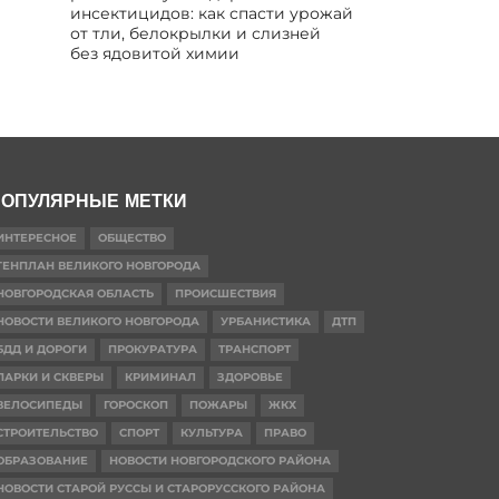
инсектицидов: как спасти урожай
от тли, белокрылки и слизней
без ядовитой химии
ОПУЛЯРНЫЕ МЕТКИ
ИНТЕРЕСНОЕ
ОБЩЕСТВО
ГЕНПЛАН ВЕЛИКОГО НОВГОРОДА
НОВГОРОДСКАЯ ОБЛАСТЬ
ПРОИСШЕСТВИЯ
НОВОСТИ ВЕЛИКОГО НОВГОРОДА
УРБАНИСТИКА
ДТП
БДД И ДОРОГИ
ПРОКУРАТУРА
ТРАНСПОРТ
ПАРКИ И СКВЕРЫ
КРИМИНАЛ
ЗДОРОВЬЕ
ВЕЛОСИПЕДЫ
ГОРОСКОП
ПОЖАРЫ
ЖКХ
СТРОИТЕЛЬСТВО
СПОРТ
КУЛЬТУРА
ПРАВО
ОБРАЗОВАНИЕ
НОВОСТИ НОВГОРОДСКОГО РАЙОНА
НОВОСТИ СТАРОЙ РУССЫ И СТАРОРУССКОГО РАЙОНА