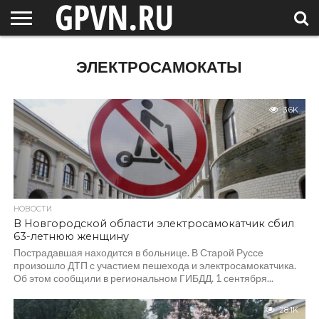
НОВГОРОДСКАЯ
ОБЛАСТЬ
НОВОСТИ
РОССИЯ
СПЕЦПРОЕКТЫ
БЛОГ
СТАТЬИ
ФОТОРЕПОРТАЖИ
ИНТЕРВЬЮ
ОБЪЕКТЫ
ПОДБОРКИ
ЭЛЕКТРОСАМОКАТЫ
СОСЕДЕЙ
/ МИР
3.6K
НОВОСТИ
В Новгородской области электросамокатчик сбил
63-летнюю женщину
Пострадавшая находится в больнице. В Старой Руссе
произошло ДТП с участием пешехода и электросамокатчика.
Об этом сообщили в региональном ГИБДД. 1 сентября...
28.1K