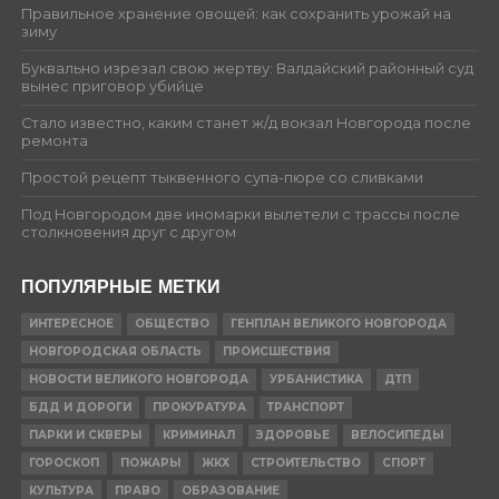
Правильное хранение овощей: как сохранить урожай на
зиму
Буквально изрезал свою жертву: Валдайский районный суд
вынес приговор убийце
Стало известно, каким станет ж/д вокзал Новгорода после
ремонта
Простой рецепт тыквенного супа-пюре со сливками
Под Новгородом две иномарки вылетели с трассы после
столкновения друг с другом
ПОПУЛЯРНЫЕ МЕТКИ
ИНТЕРЕСНОЕ
ОБЩЕСТВО
ГЕНПЛАН ВЕЛИКОГО НОВГОРОДА
НОВГОРОДСКАЯ ОБЛАСТЬ
ПРОИСШЕСТВИЯ
НОВОСТИ ВЕЛИКОГО НОВГОРОДА
УРБАНИСТИКА
ДТП
БДД И ДОРОГИ
ПРОКУРАТУРА
ТРАНСПОРТ
ПАРКИ И СКВЕРЫ
КРИМИНАЛ
ЗДОРОВЬЕ
ВЕЛОСИПЕДЫ
ГОРОСКОП
ПОЖАРЫ
ЖКХ
СТРОИТЕЛЬСТВО
СПОРТ
КУЛЬТУРА
ПРАВО
ОБРАЗОВАНИЕ