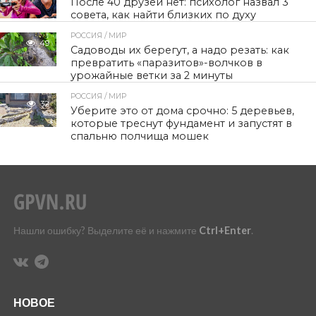
После 40 друзей нет: психолог назвал 3
совета, как найти близких по духу
РОССИЯ / МИР
49
Садоводы их берегут, а надо резать: как
превратить «паразитов»-волчков в
урожайные ветки за 2 минуты
РОССИЯ / МИР
32
Уберите это от дома срочно: 5 деревьев,
которые треснут фундамент и запустят в
спальню полчища мошек
Нашли ошибку? Выделите её и нажмите
Ctrl+Enter
.
НОВОЕ